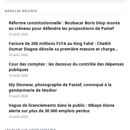
ARTICLES RÉCENTS
Réforme constitutionnelle : Boubacar Boris Diop monte
au créneau pour défendre les propositions de Pastef
10 août 2026
Facture de 200 millions FCFA au King Fahd : Cheikh
Oumar Diagne dévoile sa première mesure et charge
Diomaye et Cie
10 août 2026
Cour des comptes : les dessous du contrôle des dépenses
publiques
10 août 2026
Idy Dionwar, photographe de Pastef, convoqué à la
gendarmerie de Niodior
10 août 2026
Vague de licenciements dans le public : Mbaye Dione
alerte sur plus de 30 000 emplois perdus
10 août 2026
LES PLUS LUS CETTE SEMAINE