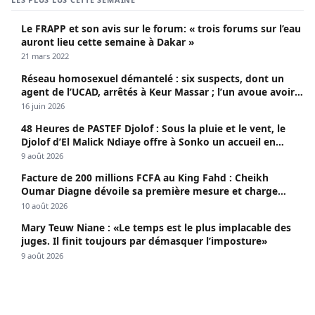
Le FRAPP et son avis sur le forum: « trois forums sur l’eau
auront lieu cette semaine à Dakar »
21 mars 2022
Réseau homosexuel démantelé : six suspects, dont un
agent de l’UCAD, arrêtés à Keur Massar ; l’un avoue avoir
propagé le VIH depuis 2018
16 juin 2026
48 Heures de PASTEF Djolof : Sous la pluie et le vent, le
Djolof d’El Malick Ndiaye offre à Sonko un accueil en
apothéose
9 août 2026
Facture de 200 millions FCFA au King Fahd : Cheikh
Oumar Diagne dévoile sa première mesure et charge
Diomaye et Cie
10 août 2026
Mary Teuw Niane : «Le temps est le plus implacable des
juges. Il finit toujours par démasquer l’imposture»
9 août 2026