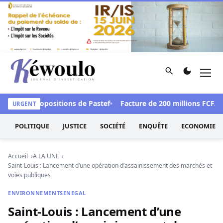
Aller au contenu
Rechercher
Men
Kéwoulo, le premier site d'information et d'investigation d
e les propositions de Pastef
Facture de 200 millions FCFA au 
URGENT
POLITIQUE
JUSTICE
SOCIÉTÉ
ENQUÊTE
ECONOMIE
Accueil
A LA UNE
Saint-Louis : Lancement d’une opération d’assainissement des marchés et
voies publiques
ENVIRONNEMENT
SENEGAL
Saint-Louis : Lancement d’une