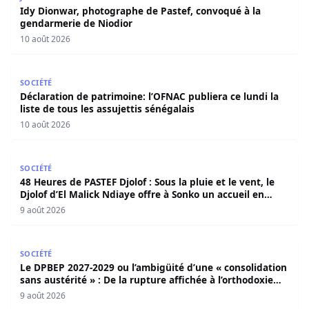
Idy Dionwar, photographe de Pastef, convoqué à la
gendarmerie de Niodior
10 août 2026
Déclaration de patrimoine: l’OFNAC publiera ce lundi la lis
SOCIÉTÉ
Déclaration de patrimoine: l’OFNAC publiera ce lundi la
liste de tous les assujettis sénégalais
10 août 2026
48 Heures de PASTEF Djolof : Sous la pluie et le vent, le 
SOCIÉTÉ
48 Heures de PASTEF Djolof : Sous la pluie et le vent, le
Djolof d’El Malick Ndiaye offre à Sonko un accueil en
apothéose
9 août 2026
Le DPBEP 2027-2029 ou l’ambigüité d’une « consolidation s
SOCIÉTÉ
Le DPBEP 2027-2029 ou l’ambigüité d’une « consolidation
sans austérité » : De la rupture affichée à l’orthodoxie
budgétaire, une analyse critique de la trajectoire
9 août 2026
économique sénégalaise (Par Dr. Seydina Oumar Seye)