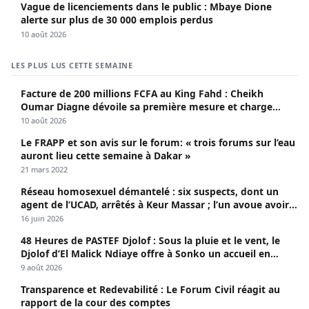
Vague de licenciements dans le public : Mbaye Dione
alerte sur plus de 30 000 emplois perdus
10 août 2026
LES PLUS LUS CETTE SEMAINE
Facture de 200 millions FCFA au King Fahd : Cheikh
Oumar Diagne dévoile sa première mesure et charge
Diomaye et Cie
10 août 2026
Le FRAPP et son avis sur le forum: « trois forums sur l’eau
auront lieu cette semaine à Dakar »
21 mars 2022
Réseau homosexuel démantelé : six suspects, dont un
agent de l’UCAD, arrêtés à Keur Massar ; l’un avoue avoir
propagé le VIH depuis 2018
16 juin 2026
48 Heures de PASTEF Djolof : Sous la pluie et le vent, le
Djolof d’El Malick Ndiaye offre à Sonko un accueil en
apothéose
9 août 2026
Transparence et Redevabilité : Le Forum Civil réagit au
rapport de la cour des comptes