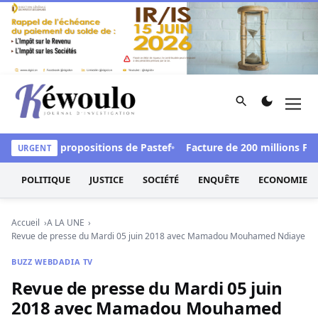
Aller au contenu
Rechercher
Men
Kéwoulo, le premier site d'information et d'investigation d
ndre les propositions de Pastef
Facture de 200 millions FCFA 
URGENT
POLITIQUE
JUSTICE
SOCIÉTÉ
ENQUÊTE
ECONOMIE
Accueil
A LA UNE
Revue de presse du Mardi 05 juin 2018 avec Mamadou Mouhamed Ndiaye
BUZZ WEB
DADIA TV
Revue de presse du Mardi 05 juin
2018 avec Mamadou Mouhamed