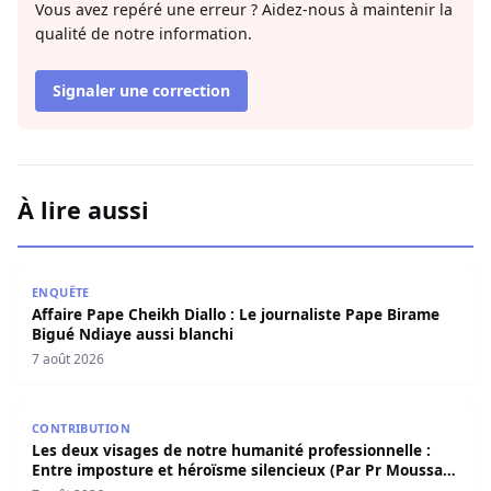
Vous avez repéré une erreur ? Aidez-nous à maintenir la
qualité de notre information.
Signaler une correction
À lire aussi
Affaire Pape Cheikh Diallo : Le journaliste Pape Birame B
ENQUÊTE
Affaire Pape Cheikh Diallo : Le journaliste Pape Birame
Bigué Ndiaye aussi blanchi
7 août 2026
Les deux visages de notre humanité professionnelle : Ent
CONTRIBUTION
Les deux visages de notre humanité professionnelle :
Entre imposture et héroïsme silencieux (Par Pr Moussa
Seydi)