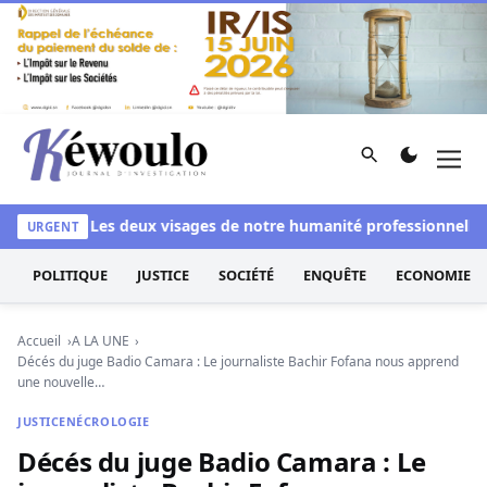
Aller au contenu
Rechercher
Men
Kéwoulo, le premier site d'information et d'investigation d
blanchi
Les deux visages de notre humanité professionnelle : E
URGENT
POLITIQUE
JUSTICE
SOCIÉTÉ
ENQUÊTE
ECONOMIE
Accueil
A LA UNE
Décés du juge Badio Camara : Le journaliste Bachir Fofana nous apprend
une nouvelle…
JUSTICE
NÉCROLOGIE
Décés du juge Badio Camara : Le