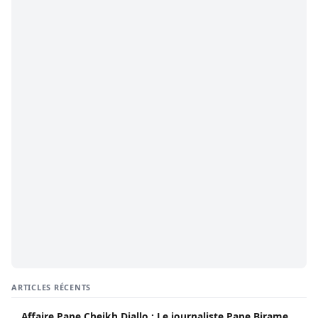
ARTICLES RÉCENTS
Affaire Pape Cheikh Diallo : Le journaliste Pape Birame