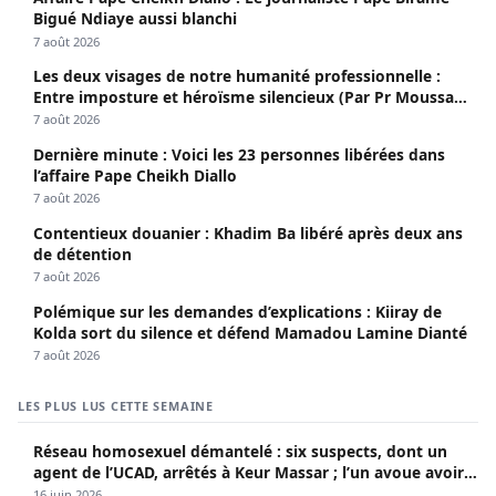
Bigué Ndiaye aussi blanchi
7 août 2026
Les deux visages de notre humanité professionnelle :
Entre imposture et héroïsme silencieux (Par Pr Moussa
Seydi)
7 août 2026
Dernière minute : Voici les 23 personnes libérées dans
l’affaire Pape Cheikh Diallo
7 août 2026
Contentieux douanier : Khadim Ba libéré après deux ans
de détention
7 août 2026
Polémique sur les demandes d’explications : Kiiray de
Kolda sort du silence et défend Mamadou Lamine Dianté
7 août 2026
LES PLUS LUS CETTE SEMAINE
Réseau homosexuel démantelé : six suspects, dont un
agent de l’UCAD, arrêtés à Keur Massar ; l’un avoue avoir
propagé le VIH depuis 2018
16 juin 2026