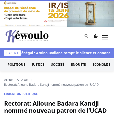
Aller au contenu
Rechercher
Men
Kéwoulo, le premier site d'information et d'investigation d
e
Miss Sénégal : Amina Badiane rompt le silence et annonce un
URGENT
POLITIQUE
JUSTICE
SOCIÉTÉ
ENQUÊTE
ECONOMIE
Accueil
A LA UNE
Rectorat: Alioune Badara Kandji nommé nouveau patron de l’UCAD
EDUCATION
POLITIQUE
Rectorat: Alioune Badara Kandji
nommé nouveau patron de l’UCAD