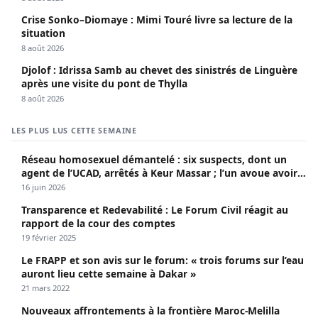
Crise Sonko–Diomaye : Mimi Touré livre sa lecture de la
situation
8 août 2026
Djolof : Idrissa Samb au chevet des sinistrés de Linguère
après une visite du pont de Thylla
8 août 2026
LES PLUS LUS CETTE SEMAINE
Réseau homosexuel démantelé : six suspects, dont un
agent de l’UCAD, arrêtés à Keur Massar ; l’un avoue avoir
propagé le VIH depuis 2018
16 juin 2026
Transparence et Redevabilité : Le Forum Civil réagit au
rapport de la cour des comptes
19 février 2025
Le FRAPP et son avis sur le forum: « trois forums sur l’eau
auront lieu cette semaine à Dakar »
21 mars 2022
Nouveaux affrontements à la frontière Maroc-Melilla