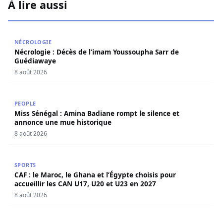
À lire aussi
Nécrologie : Décès de l’imam Youssoupha Sarr de Guédi
NÉCROLOGIE
Nécrologie : Décès de l’imam Youssoupha Sarr de
Guédiawaye
8 août 2026
Miss Sénégal : Amina Badiane rompt le silence et annon
PEOPLE
Miss Sénégal : Amina Badiane rompt le silence et
annonce une mue historique
8 août 2026
CAF : le Maroc, le Ghana et l’Égypte choisis pour accueill
SPORTS
CAF : le Maroc, le Ghana et l’Égypte choisis pour
accueillir les CAN U17, U20 et U23 en 2027
8 août 2026
Crise Sonko–Diomaye : Mimi Touré livre sa lecture de la s