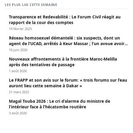
LES PLUS LUS CETTE SEMAINE
Transparence et Redevabilité : Le Forum Civil réagit au
rapport de la cour des comptes
19 février 2025
Réseau homosexuel démantelé : six suspects, dont un
agent de l’UCAD, arrêtés à Keur Massar ; l’un avoue avoir
propagé le VIH depuis 2018
16 juin 2026
Nouveaux affrontements à la frontière Maroc-Melilla
après des tentatives de passage
1 août 2026
Le FRAPP et son avis sur le forum: « trois forums sur l’eau
auront lieu cette semaine à Dakar »
21 mars 2022
Magal Touba 2026 : Le cri d’alarme du ministre de
l’intérieur face à l’hécatombe routière
3 août 2026