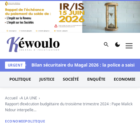
Aller au contenu
Rechercher
Men
Kéwoulo, le premier site d'information et d'investigation d
à Goudomp
Bilan sécuritaire du Magal 2026 : la police a saisi un
URGENT
POLITIQUE
JUSTICE
SOCIÉTÉ
ENQUÊTE
ECONOMIE
Accueil
A LA UNE
Rapport d’exécution budgétaire du troisième trimestre 2024 : Pape Malick
Ndour interpelle…
ECONOMIE
POLITIQUE