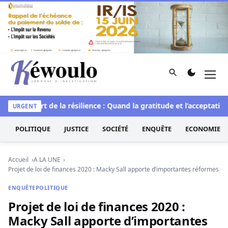
Aller au contenu
Rechercher
Men
Kéwoulo, le premier site d'information et d'investigation d
elle
L’art de la résilience : Quand la gratitude et l’acceptation
URGENT
POLITIQUE
JUSTICE
SOCIÉTÉ
ENQUÊTE
ECONOMIE
Accueil
A LA UNE
Projet de loi de finances 2020 : Macky Sall apporte d’importantes réformes
ENQUÊTE
POLITIQUE
Projet de loi de finances 2020 :
Macky Sall apporte d’importantes