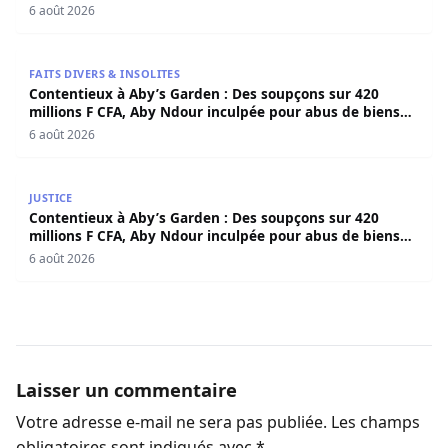
6 août 2026
Contentieux à Aby’s Garden : Des soupçons sur 420 milli
FAITS DIVERS & INSOLITES
Contentieux à Aby’s Garden : Des soupçons sur 420
millions F CFA, Aby Ndour inculpée pour abus de biens
sociaux
6 août 2026
Contentieux à Aby’s Garden : Des soupçons sur 420 milli
JUSTICE
Contentieux à Aby’s Garden : Des soupçons sur 420
millions F CFA, Aby Ndour inculpée pour abus de biens
sociaux
6 août 2026
Laisser un commentaire
Votre adresse e-mail ne sera pas publiée.
Les champs
obligatoires sont indiqués avec
*