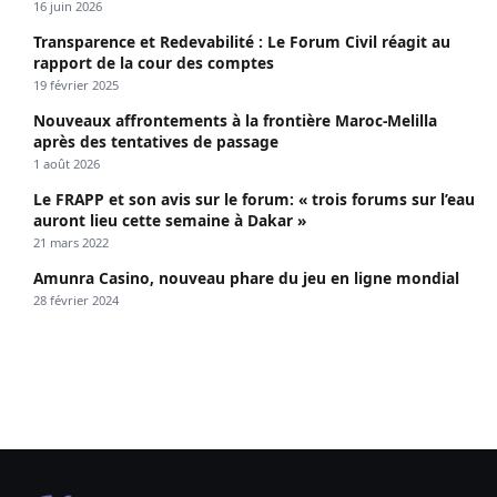
propagé le VIH depuis 2018
16 juin 2026
Transparence et Redevabilité : Le Forum Civil réagit au
rapport de la cour des comptes
19 février 2025
Nouveaux affrontements à la frontière Maroc-Melilla
après des tentatives de passage
1 août 2026
Le FRAPP et son avis sur le forum: « trois forums sur l’eau
auront lieu cette semaine à Dakar »
21 mars 2022
Amunra Casino, nouveau phare du jeu en ligne mondial
28 février 2024