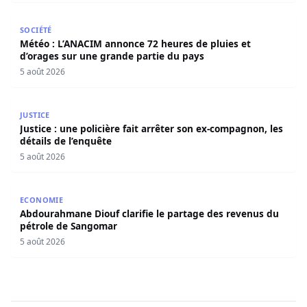
Météo : L’ANACIM annonce 72 heures de pluies et d’orage
SOCIÉTÉ
Météo : L’ANACIM annonce 72 heures de pluies et
d’orages sur une grande partie du pays
5 août 2026
Justice : une policière fait arrêter son ex-compagnon, les 
JUSTICE
Justice : une policière fait arrêter son ex-compagnon, les
détails de l’enquête
5 août 2026
Abdourahmane Diouf clarifie le partage des revenus du
ECONOMIE
Abdourahmane Diouf clarifie le partage des revenus du
pétrole de Sangomar
5 août 2026