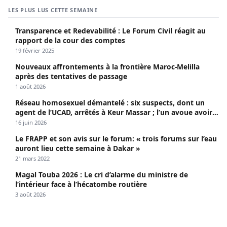
LES PLUS LUS CETTE SEMAINE
Transparence et Redevabilité : Le Forum Civil réagit au
rapport de la cour des comptes
19 février 2025
Nouveaux affrontements à la frontière Maroc-Melilla
après des tentatives de passage
1 août 2026
Réseau homosexuel démantelé : six suspects, dont un
agent de l’UCAD, arrêtés à Keur Massar ; l’un avoue avoir
propagé le VIH depuis 2018
16 juin 2026
Le FRAPP et son avis sur le forum: « trois forums sur l’eau
auront lieu cette semaine à Dakar »
21 mars 2022
Magal Touba 2026 : Le cri d’alarme du ministre de
l’intérieur face à l’hécatombe routière
3 août 2026