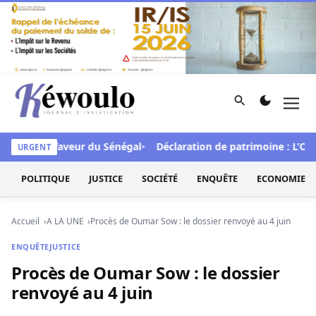
Aller au contenu
Rechercher
Men
Kéwoulo, le premier site d'information et d'investigation d
FCFA en faveur du Sénégal
Déclaration de patrimoine : L’Oside
URGENT
POLITIQUE
JUSTICE
SOCIÉTÉ
ENQUÊTE
ECONOMIE
Accueil
A LA UNE
Procès de Oumar Sow : le dossier renvoyé au 4 juin
ENQUÊTE
JUSTICE
Procès de Oumar Sow : le dossier
renvoyé au 4 juin