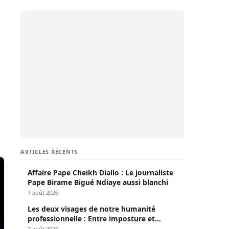
ARTICLES RÉCENTS
Affaire Pape Cheikh Diallo : Le journaliste
Pape Birame Bigué Ndiaye aussi blanchi
7 août 2026
Les deux visages de notre humanité
professionnelle : Entre imposture et
héroïsme silencieux (Par Pr Moussa Seydi)
7 août 2026