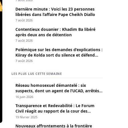
Dernière minute : Voici les 23 personnes
libérées dans l’affaire Pape Cheikh Diallo
7 août 2026
Contentieux douanier : Khadim Ba libéré
après deux ans de détention
7 août 2026
Polémique sur les demandes d’explications :
Kiiray de Kolda sort du silence et défend
Mamadou Lamine Dianté
7 août 2026
LES PLUS LUS CETTE SEMAINE
Réseau homosexuel démantelé : six
suspects, dont un agent de l’UCAD, arrêtés à
Keur Massar ; l’un avoue avoir propagé le
16 juin 2026
VIH depuis 2018
Transparence et Redevabilité : Le Forum
Civil réagit au rapport de la cour des
comptes
19 février 2025
Nouveaux affrontements à la frontière