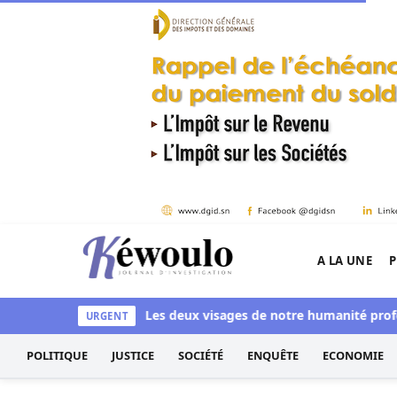
Aller au contenu
A LA UNE
P
Kéwoulo, le premier site d'information et d'inves
e aussi blanchi
Les deux visages de notre humanité professionn
URGENT
POLITIQUE
JUSTICE
SOCIÉTÉ
ENQUÊTE
ECONOMIE