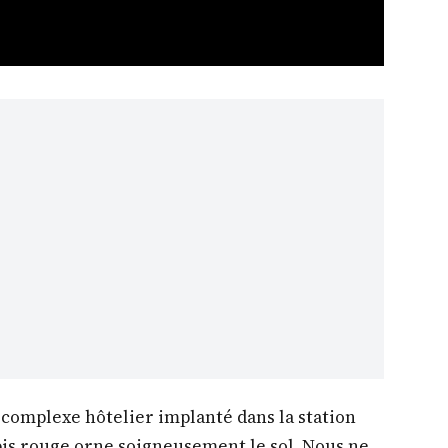
 complexe hôtelier implanté dans la station
pis rouge orne soigneusement le sol. Nous ne