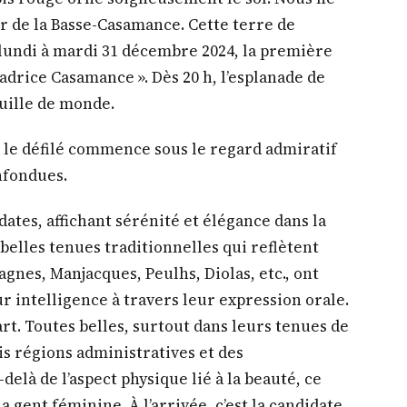
 de la Basse-Casamance. Cette terre de
e lundi à mardi 31 décembre 2024, la première
drice Casamance ». Dès 20 h, l’esplanade de
ouille de monde.
 le défilé commence sous le regard admiratif
nfondues.
ates, affichant sérénité et élégance dans la
belles tenues traditionnelles qui reflètent
nes, Manjacques, Peulhs, Diolas, etc., ont
r intelligence à travers leur expression orale.
art. Toutes belles, surtout dans leurs tenues de
is régions administratives et des
elà de l’aspect physique lié à la beauté, ce
a gent féminine. À l’arrivée, c’est la candidate