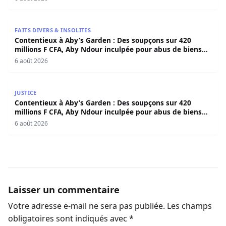
Contentieux à Aby’s Garden : Des soupçons sur 420 milli
FAITS DIVERS & INSOLITES
Contentieux à Aby’s Garden : Des soupçons sur 420
millions F CFA, Aby Ndour inculpée pour abus de biens
sociaux
6 août 2026
Contentieux à Aby’s Garden : Des soupçons sur 420 milli
JUSTICE
Contentieux à Aby’s Garden : Des soupçons sur 420
millions F CFA, Aby Ndour inculpée pour abus de biens
sociaux
6 août 2026
Laisser un commentaire
Votre adresse e-mail ne sera pas publiée.
Les champs
obligatoires sont indiqués avec
*