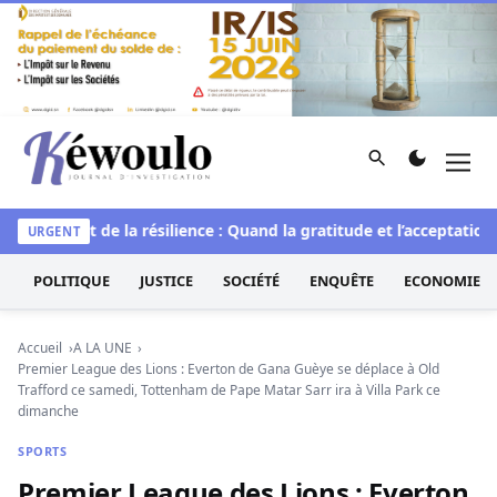
Aller au contenu
Rechercher
Men
Kéwoulo, le premier site d'information et d'investigation d
le
L’art de la résilience : Quand la gratitude et l’acceptation t
URGENT
POLITIQUE
JUSTICE
SOCIÉTÉ
ENQUÊTE
ECONOMIE
Accueil
A LA UNE
Premier League des Lions : Everton de Gana Guèye se déplace à Old
Trafford ce samedi, Tottenham de Pape Matar Sarr ira à Villa Park ce
dimanche
SPORTS
Premier League des Lions : Everton