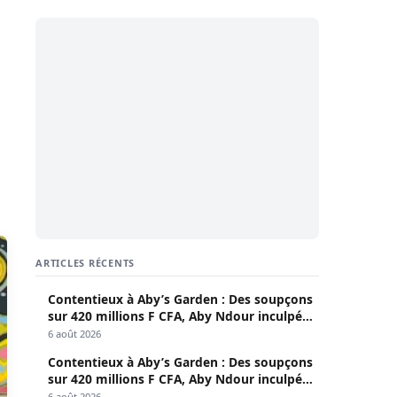
ARTICLES RÉCENTS
Contentieux à Aby’s Garden : Des soupçons
sur 420 millions F CFA, Aby Ndour inculpée
pour abus de biens sociaux
6 août 2026
Contentieux à Aby’s Garden : Des soupçons
sur 420 millions F CFA, Aby Ndour inculpée
pour abus de biens sociaux
6 août 2026