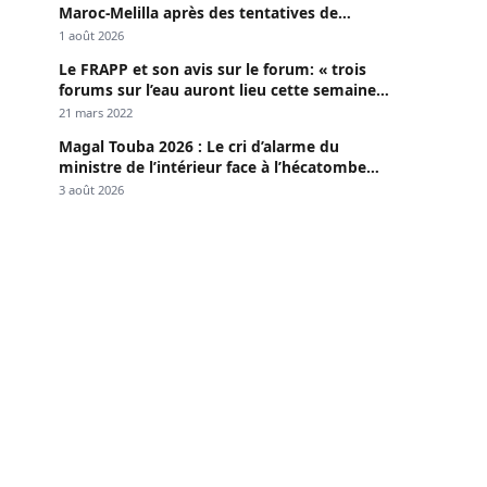
Maroc-Melilla après des tentatives de
passage
1 août 2026
Le FRAPP et son avis sur le forum: « trois
forums sur l’eau auront lieu cette semaine à
Dakar »
21 mars 2022
Magal Touba 2026 : Le cri d’alarme du
ministre de l’intérieur face à l’hécatombe
routière
3 août 2026