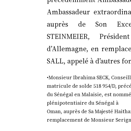
Ambassadeur extraordinai
auprès de Son Excel
STEINMEIER, Présiden
d’Allemagne, en remplac
SALL, appelé à d’autres fon
•Monsieur Ibrahima SECK, Conseille
matricule de solde 518 954/D, pré
du Sénégal en Malaisie, est nomm
plénipotentiaire du Sénégal à
Oman, auprès de Sa Majesté Haitha
remplacement de Monsieur Serign