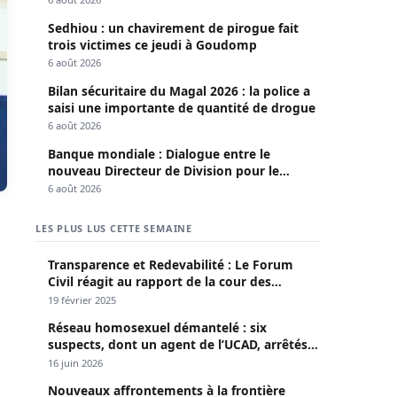
Sedhiou : un chavirement de pirogue fait
trois victimes ce jeudi à Goudomp
6 août 2026
Bilan sécuritaire du Magal 2026 : la police a
saisi une importante de quantité de drogue
6 août 2026
Banque mondiale : Dialogue entre le
nouveau Directeur de Division pour le
Sénégal et le Pr. Diomaye
6 août 2026
LES PLUS LUS CETTE SEMAINE
Transparence et Redevabilité : Le Forum
Civil réagit au rapport de la cour des
comptes
19 février 2025
Réseau homosexuel démantelé : six
suspects, dont un agent de l’UCAD, arrêtés à
Keur Massar ; l’un avoue avoir propagé le
16 juin 2026
VIH depuis 2018
Nouveaux affrontements à la frontière