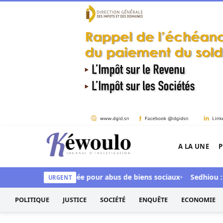
Aller au contenu
A LA UNE
P
Kéwoulo, le premier site d'information et d'inves
by Ndour inculpée pour abus de biens sociaux
Sedhiou : un cha
URGENT
POLITIQUE
JUSTICE
SOCIÉTÉ
ENQUÊTE
ECONOMIE