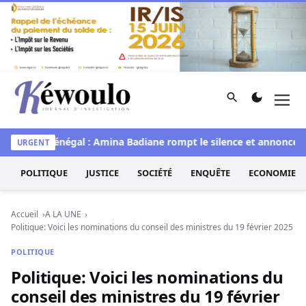
Aller au contenu
Rechercher
Men
Kéwoulo, le premier site d'information et d'investigation d
Miss Sénégal : Amina Badiane rompt le silence et annonce un
URGENT
POLITIQUE
JUSTICE
SOCIÉTÉ
ENQUÊTE
ECONOMIE
Accueil
A LA UNE
Politique: Voici les nominations du conseil des ministres du 19 février 2025
POLITIQUE
Politique: Voici les nominations du
conseil des ministres du 19 février