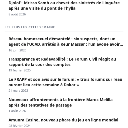
Djolof : Idrissa Samb au chevet des sinistrés de Linguère
après une visite du pont de Thylla
8 août 2026
LES PLUS LUS CETTE SEMAINE
Réseau homosexuel démantelé : six suspects, dont un
agent de l’UCAD, arrêtés à Keur Massar ; l’un avoue avoir
propagé le VIH depuis 2018
16 juin 2026
Transparence et Redevabilité : Le Forum Civil réagit au
rapport de la cour des comptes
19 février 2025
Le FRAPP et son avis sur le forum: « trois forums sur l’eau
auront lieu cette semaine à Dakar »
21 mars 2022
Nouveaux affrontements à la frontière Maroc-Melilla
après des tentatives de passage
1 août 2026
Amunra Casino, nouveau phare du jeu en ligne mondial
28 février 2024