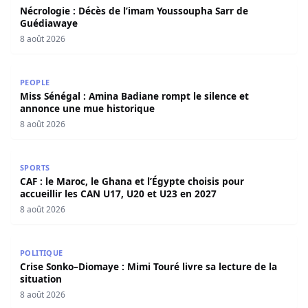
Nécrologie : Décès de l’imam Youssoupha Sarr de
Guédiawaye
8 août 2026
Miss Sénégal : Amina Badiane rompt le silence et annon
PEOPLE
Miss Sénégal : Amina Badiane rompt le silence et
annonce une mue historique
8 août 2026
CAF : le Maroc, le Ghana et l’Égypte choisis pour accueill
SPORTS
CAF : le Maroc, le Ghana et l’Égypte choisis pour
accueillir les CAN U17, U20 et U23 en 2027
8 août 2026
Crise Sonko–Diomaye : Mimi Touré livre sa lecture de la s
POLITIQUE
Crise Sonko–Diomaye : Mimi Touré livre sa lecture de la
situation
8 août 2026