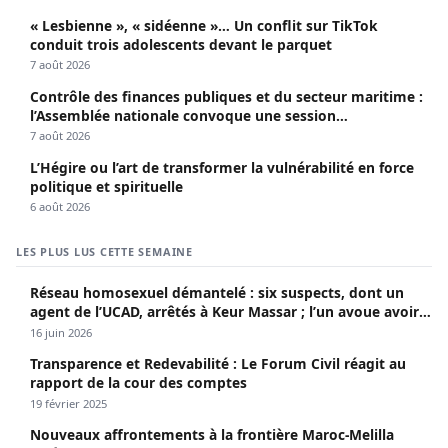
« Lesbienne », « sidéenne »… Un conflit sur TikTok
conduit trois adolescents devant le parquet
7 août 2026
Contrôle des finances publiques et du secteur maritime :
l’Assemblée nationale convoque une session
extraordinaire
7 août 2026
L’Hégire ou l’art de transformer la vulnérabilité en force
politique et spirituelle
6 août 2026
LES PLUS LUS CETTE SEMAINE
Réseau homosexuel démantelé : six suspects, dont un
agent de l’UCAD, arrêtés à Keur Massar ; l’un avoue avoir
propagé le VIH depuis 2018
16 juin 2026
Transparence et Redevabilité : Le Forum Civil réagit au
rapport de la cour des comptes
19 février 2025
Nouveaux affrontements à la frontière Maroc-Melilla