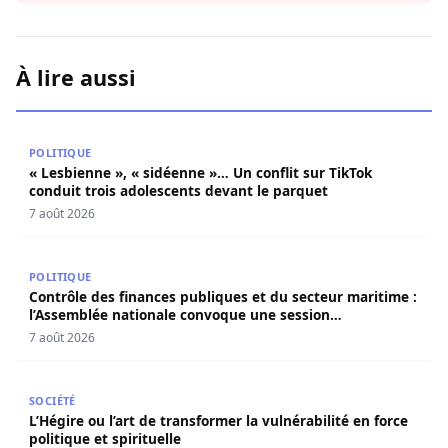
À lire aussi
« Lesbienne », « sidéenne »… Un conflit sur TikTok condui
POLITIQUE
« Lesbienne », « sidéenne »… Un conflit sur TikTok
conduit trois adolescents devant le parquet
7 août 2026
Contrôle des finances publiques et du secteur maritime 
POLITIQUE
Contrôle des finances publiques et du secteur maritime :
l’Assemblée nationale convoque une session
extraordinaire
7 août 2026
L’Hégire ou l’art de transformer la vulnérabilité en force po
SOCIÉTÉ
L’Hégire ou l’art de transformer la vulnérabilité en force
politique et spirituelle