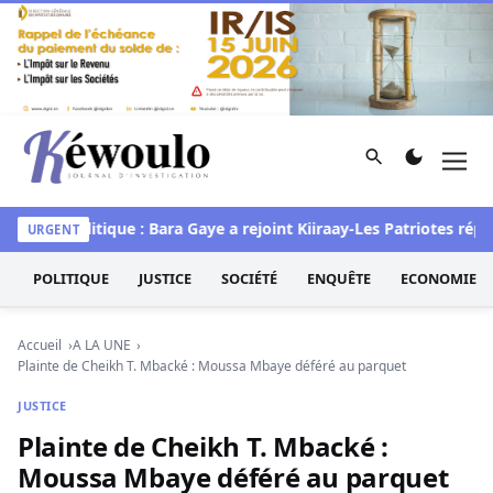
Aller au contenu
Rechercher
Men
Kéwoulo, le premier site d'information et d'investigation d
stef
Politique : Bara Gaye a rejoint Kiiraay-Les Patriotes républ
URGENT
POLITIQUE
JUSTICE
SOCIÉTÉ
ENQUÊTE
ECONOMIE
Accueil
A LA UNE
Plainte de Cheikh T. Mbacké : Moussa Mbaye déféré au parquet
JUSTICE
Plainte de Cheikh T. Mbacké :
Moussa Mbaye déféré au parquet