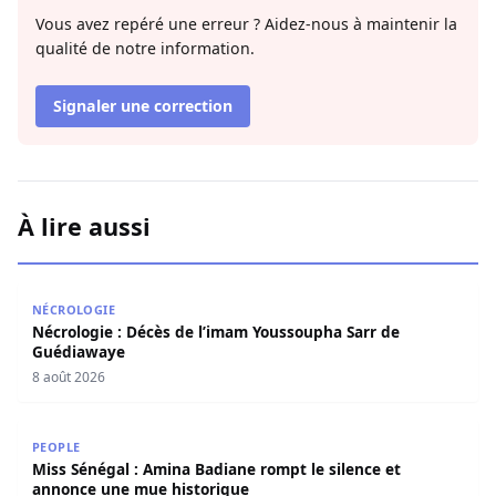
Vous avez repéré une erreur ? Aidez-nous à maintenir la
qualité de notre information.
Signaler une correction
À lire aussi
Nécrologie : Décès de l’imam Youssoupha Sarr de Guédi
NÉCROLOGIE
Nécrologie : Décès de l’imam Youssoupha Sarr de
Guédiawaye
8 août 2026
Miss Sénégal : Amina Badiane rompt le silence et annon
PEOPLE
Miss Sénégal : Amina Badiane rompt le silence et
annonce une mue historique