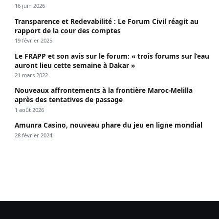
propagé le VIH depuis 2018
16 juin 2026
Transparence et Redevabilité : Le Forum Civil réagit au
rapport de la cour des comptes
19 février 2025
Le FRAPP et son avis sur le forum: « trois forums sur l’eau
auront lieu cette semaine à Dakar »
21 mars 2022
Nouveaux affrontements à la frontière Maroc-Melilla
après des tentatives de passage
1 août 2026
Amunra Casino, nouveau phare du jeu en ligne mondial
28 février 2024