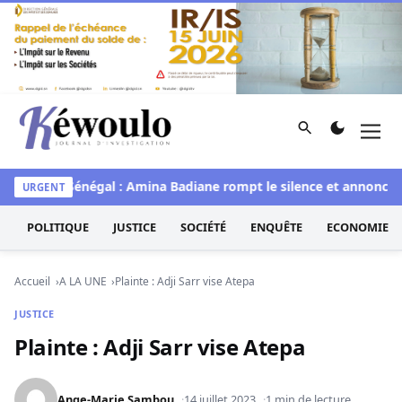
Aller au contenu
Rechercher
Men
Kéwoulo, le premier site d'information et d'investigation d
e
Miss Sénégal : Amina Badiane rompt le silence et annonce un
URGENT
POLITIQUE
JUSTICE
SOCIÉTÉ
ENQUÊTE
ECONOMIE
Accueil
A LA UNE
Plainte : Adji Sarr vise Atepa
JUSTICE
Plainte : Adji Sarr vise Atepa
Ange-Marie Sambou
14 juillet 2023
1 min de lecture