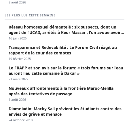
8 août 2026
LES PLUS LUS CETTE SEMAINE
Réseau homosexuel démantelé : six suspects, dont un
agent de l’UCAD, arrêtés à Keur Massar ; l’un avoue avoir
propagé le VIH depuis 2018
16 juin 2026
Transparence et Redevabilité : Le Forum Civil réagit au
rapport de la cour des comptes
19 février 2025
Le FRAPP et son avis sur le forum: « trois forums sur l’eau
auront lieu cette semaine à Dakar »
21 mars 2022
Nouveaux affrontements à la frontière Maroc-Melilla
après des tentatives de passage
1 août 2026
Diamniadio: Macky Sall prévient les étudiants contre des
envies de grève et menace
24 octobre 2018