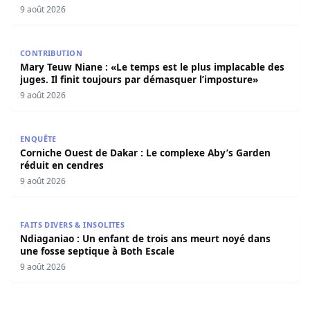
9 août 2026
Mary Teuw Niane : «Le temps est le plus implacable des ju
CONTRIBUTION
Mary Teuw Niane : «Le temps est le plus implacable des
juges. Il finit toujours par démasquer l’imposture»
9 août 2026
Corniche Ouest de Dakar : Le complexe Aby’s Garden réd
ENQUÊTE
Corniche Ouest de Dakar : Le complexe Aby’s Garden
réduit en cendres
9 août 2026
Ndiaganiao : Un enfant de trois ans meurt noyé dans une
FAITS DIVERS & INSOLITES
Ndiaganiao : Un enfant de trois ans meurt noyé dans
une fosse septique à Both Escale
9 août 2026