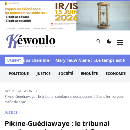
Aller au contenu
Rechercher
Men
Kéwoulo, le premier site d'information et d'investigation d
trouvé dans sa chambre
Mary Teuw Niane : «Le temps est le plus 
URGENT
POLITIQUE
JUSTICE
SOCIÉTÉ
ENQUÊTE
ECONOMIE
Accueil
A LA UNE
Pikine-Guédiawaye : le tribunal condamne deux jeunes à 2 ans ferme pour
trafic de crac
JUSTICE
Pikine-Guédiawaye : le tribunal