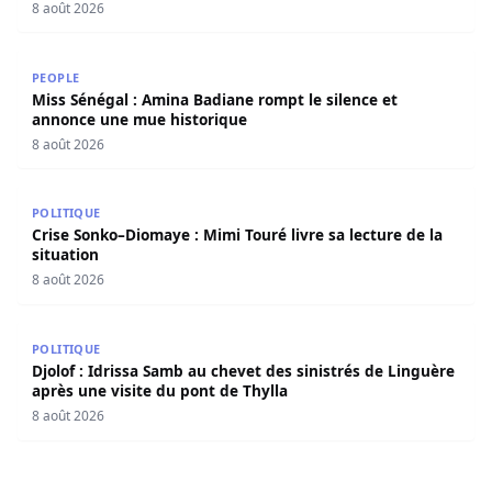
8 août 2026
Miss Sénégal : Amina Badiane rompt le silence et annon
PEOPLE
Miss Sénégal : Amina Badiane rompt le silence et
annonce une mue historique
8 août 2026
Crise Sonko–Diomaye : Mimi Touré livre sa lecture de la s
POLITIQUE
Crise Sonko–Diomaye : Mimi Touré livre sa lecture de la
situation
8 août 2026
Djolof : Idrissa Samb au chevet des sinistrés de Linguère 
POLITIQUE
Djolof : Idrissa Samb au chevet des sinistrés de Linguère
après une visite du pont de Thylla
8 août 2026