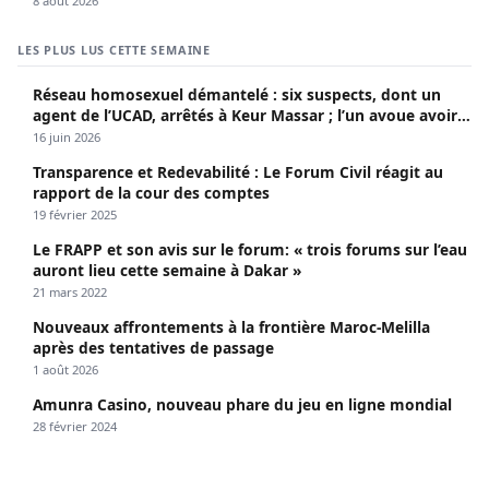
8 août 2026
LES PLUS LUS CETTE SEMAINE
Réseau homosexuel démantelé : six suspects, dont un
agent de l’UCAD, arrêtés à Keur Massar ; l’un avoue avoir
propagé le VIH depuis 2018
16 juin 2026
Transparence et Redevabilité : Le Forum Civil réagit au
rapport de la cour des comptes
19 février 2025
Le FRAPP et son avis sur le forum: « trois forums sur l’eau
auront lieu cette semaine à Dakar »
21 mars 2022
Nouveaux affrontements à la frontière Maroc-Melilla
après des tentatives de passage
1 août 2026
Amunra Casino, nouveau phare du jeu en ligne mondial
28 février 2024