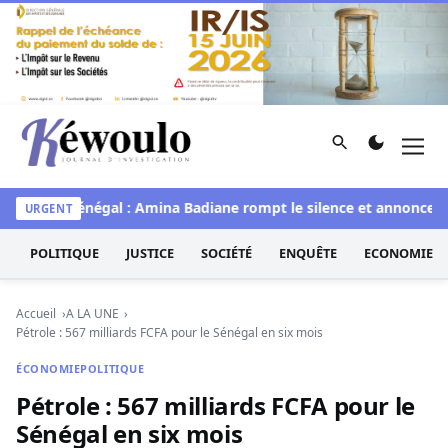
Aller au contenu
Rechercher
Men
Kéwoulo, le premier site d'information et d'investigation d
Miss Sénégal : Amina Badiane rompt le silence et annonce une
URGENT
POLITIQUE
JUSTICE
SOCIÉTÉ
ENQUÊTE
ECONOMIE
Accueil
A LA UNE
Pétrole : 567 milliards FCFA pour le Sénégal en six mois
ÉCONOMIE
POLITIQUE
Pétrole : 567 milliards FCFA pour le
Sénégal en six mois