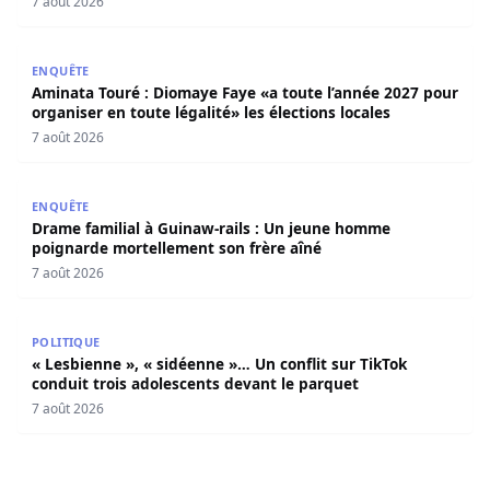
7 août 2026
Aminata Touré : Diomaye Faye «a toute l’année 2027 pour o
ENQUÊTE
Aminata Touré : Diomaye Faye «a toute l’année 2027 pour
organiser en toute légalité» les élections locales
7 août 2026
Drame familial à Guinaw-rails : Un jeune homme poignar
ENQUÊTE
Drame familial à Guinaw-rails : Un jeune homme
poignarde mortellement son frère aîné
7 août 2026
« Lesbienne », « sidéenne »… Un conflit sur TikTok condui
POLITIQUE
« Lesbienne », « sidéenne »… Un conflit sur TikTok
conduit trois adolescents devant le parquet
7 août 2026