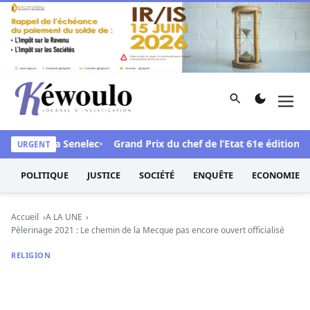
Aller au contenu
Rechercher
Men
Kéwoulo, le premier site d'information et d'investigation d
e face à la Senelec
Grand Prix du chef de l’Etat 61e édition : L
URGENT
POLITIQUE
JUSTICE
SOCIÉTÉ
ENQUÊTE
ECONOMIE
Accueil
A LA UNE
Pèlerinage 2021 : Le chemin de la Mecque pas encore ouvert officialisé
RELIGION