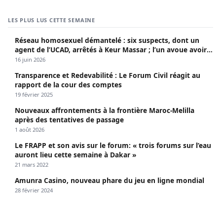
LES PLUS LUS CETTE SEMAINE
Réseau homosexuel démantelé : six suspects, dont un
agent de l’UCAD, arrêtés à Keur Massar ; l’un avoue avoir
propagé le VIH depuis 2018
16 juin 2026
Transparence et Redevabilité : Le Forum Civil réagit au
rapport de la cour des comptes
19 février 2025
Nouveaux affrontements à la frontière Maroc-Melilla
après des tentatives de passage
1 août 2026
Le FRAPP et son avis sur le forum: « trois forums sur l’eau
auront lieu cette semaine à Dakar »
21 mars 2022
Amunra Casino, nouveau phare du jeu en ligne mondial
28 février 2024