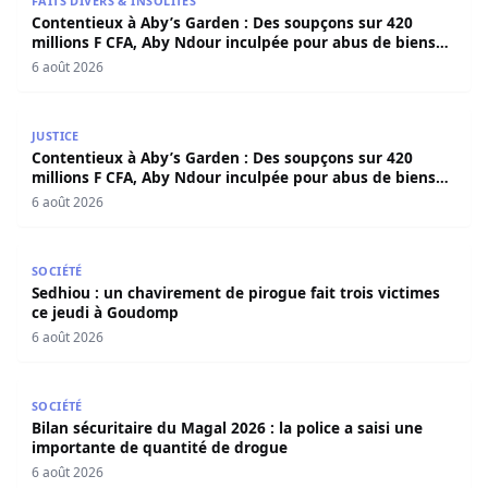
FAITS DIVERS & INSOLITES
Contentieux à Aby’s Garden : Des soupçons sur 420
millions F CFA, Aby Ndour inculpée pour abus de biens
sociaux
6 août 2026
Contentieux à Aby’s Garden : Des soupçons sur 420 milli
JUSTICE
Contentieux à Aby’s Garden : Des soupçons sur 420
millions F CFA, Aby Ndour inculpée pour abus de biens
sociaux
6 août 2026
Sedhiou : un chavirement de pirogue fait trois victimes 
SOCIÉTÉ
Sedhiou : un chavirement de pirogue fait trois victimes
ce jeudi à Goudomp
6 août 2026
Bilan sécuritaire du Magal 2026 : la police a saisi une i
SOCIÉTÉ
Bilan sécuritaire du Magal 2026 : la police a saisi une
importante de quantité de drogue
6 août 2026