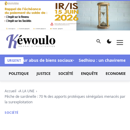
Aller au contenu
Rechercher
Men
Kéwoulo, le premier site d'information et d'investigation d
culpée pour abus de biens sociaux
Sedhiou : un chavirement de 
URGENT
POLITIQUE
JUSTICE
SOCIÉTÉ
ENQUÊTE
ECONOMIE
Accueil
A LA UNE
Pêche de sardinelle : 70 % des apports protéiques sénégalais menacés par
la surexploitation
SOCIÉTÉ