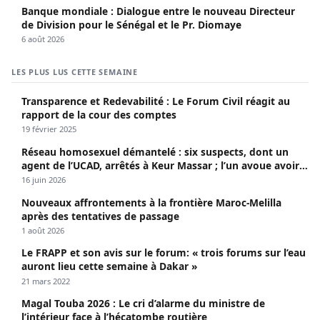
Banque mondiale : Dialogue entre le nouveau Directeur
de Division pour le Sénégal et le Pr. Diomaye
6 août 2026
LES PLUS LUS CETTE SEMAINE
Transparence et Redevabilité : Le Forum Civil réagit au
rapport de la cour des comptes
19 février 2025
Réseau homosexuel démantelé : six suspects, dont un
agent de l’UCAD, arrêtés à Keur Massar ; l’un avoue avoir
propagé le VIH depuis 2018
16 juin 2026
Nouveaux affrontements à la frontière Maroc-Melilla
après des tentatives de passage
1 août 2026
Le FRAPP et son avis sur le forum: « trois forums sur l’eau
auront lieu cette semaine à Dakar »
21 mars 2022
Magal Touba 2026 : Le cri d’alarme du ministre de
l’intérieur face à l’hécatombe routière