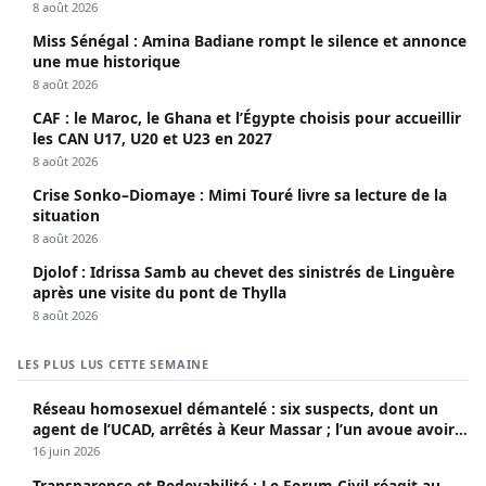
8 août 2026
Miss Sénégal : Amina Badiane rompt le silence et annonce
une mue historique
8 août 2026
CAF : le Maroc, le Ghana et l’Égypte choisis pour accueillir
les CAN U17, U20 et U23 en 2027
8 août 2026
Crise Sonko–Diomaye : Mimi Touré livre sa lecture de la
situation
8 août 2026
Djolof : Idrissa Samb au chevet des sinistrés de Linguère
après une visite du pont de Thylla
8 août 2026
LES PLUS LUS CETTE SEMAINE
Réseau homosexuel démantelé : six suspects, dont un
agent de l’UCAD, arrêtés à Keur Massar ; l’un avoue avoir
propagé le VIH depuis 2018
16 juin 2026
Transparence et Redevabilité : Le Forum Civil réagit au