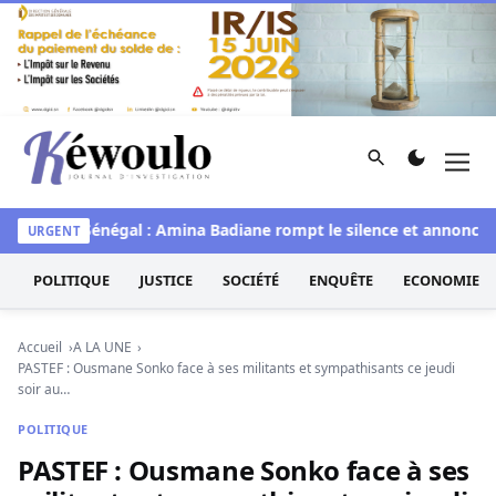
Aller au contenu
Rechercher
Men
Kéwoulo, le premier site d'information et d'investigation d
e
Miss Sénégal : Amina Badiane rompt le silence et annonce un
URGENT
POLITIQUE
JUSTICE
SOCIÉTÉ
ENQUÊTE
ECONOMIE
Accueil
A LA UNE
PASTEF : Ousmane Sonko face à ses militants et sympathisants ce jeudi
soir au…
POLITIQUE
PASTEF : Ousmane Sonko face à ses