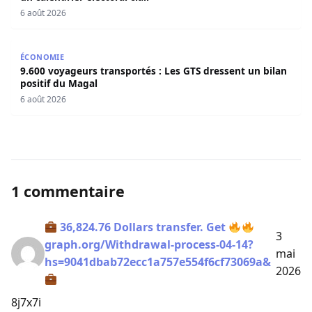
6 août 2026
9.600 voyageurs transportés : Les GTS dressent un bilan 
ÉCONOMIE
9.600 voyageurs transportés : Les GTS dressent un bilan
positif du Magal
6 août 2026
1 commentaire
36,824.76 Dollars transfer. Get
3
graph.org/Withdrawal-process-04-14?
mai
hs=9041dbab72ecc1a757e554f6cf73069a&
2026
8j7x7i