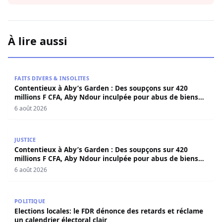
À lire aussi
Contentieux à Aby’s Garden : Des soupçons sur 420 milli
FAITS DIVERS & INSOLITES
Contentieux à Aby’s Garden : Des soupçons sur 420
millions F CFA, Aby Ndour inculpée pour abus de biens
sociaux
6 août 2026
Contentieux à Aby’s Garden : Des soupçons sur 420 milli
JUSTICE
Contentieux à Aby’s Garden : Des soupçons sur 420
millions F CFA, Aby Ndour inculpée pour abus de biens
sociaux
6 août 2026
Elections locales: le FDR dénonce des retards et réclame u
POLITIQUE
Elections locales: le FDR dénonce des retards et réclame
un calendrier électoral clair