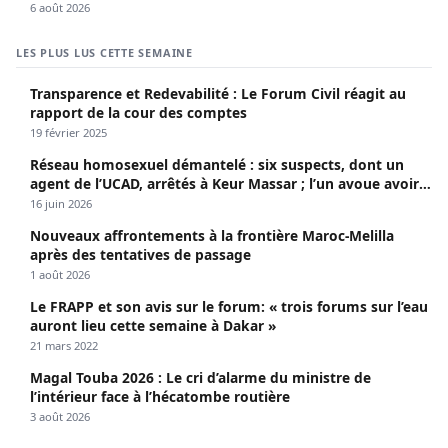
6 août 2026
LES PLUS LUS CETTE SEMAINE
Transparence et Redevabilité : Le Forum Civil réagit au
rapport de la cour des comptes
19 février 2025
Réseau homosexuel démantelé : six suspects, dont un
agent de l’UCAD, arrêtés à Keur Massar ; l’un avoue avoir
propagé le VIH depuis 2018
16 juin 2026
Nouveaux affrontements à la frontière Maroc-Melilla
après des tentatives de passage
1 août 2026
Le FRAPP et son avis sur le forum: « trois forums sur l’eau
auront lieu cette semaine à Dakar »
21 mars 2022
Magal Touba 2026 : Le cri d’alarme du ministre de
l’intérieur face à l’hécatombe routière
3 août 2026