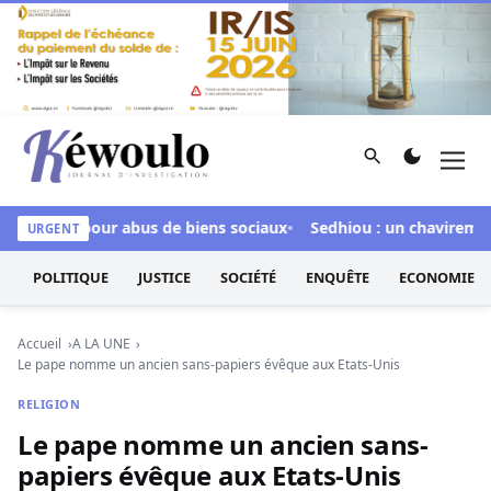
Aller au contenu
Rechercher
Men
Kéwoulo, le premier site d'information et d'investigation d
culpée pour abus de biens sociaux
Sedhiou : un chavirement de
URGENT
POLITIQUE
JUSTICE
SOCIÉTÉ
ENQUÊTE
ECONOMIE
Accueil
A LA UNE
Le pape nomme un ancien sans-papiers évêque aux Etats-Unis
RELIGION
Le pape nomme un ancien sans-
papiers évêque aux Etats-Unis