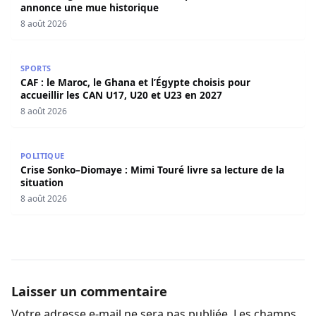
annonce une mue historique
8 août 2026
CAF : le Maroc, le Ghana et l’Égypte choisis pour accueill
SPORTS
CAF : le Maroc, le Ghana et l’Égypte choisis pour
accueillir les CAN U17, U20 et U23 en 2027
8 août 2026
Crise Sonko–Diomaye : Mimi Touré livre sa lecture de la s
POLITIQUE
Crise Sonko–Diomaye : Mimi Touré livre sa lecture de la
situation
8 août 2026
Laisser un commentaire
Votre adresse e-mail ne sera pas publiée.
Les champs