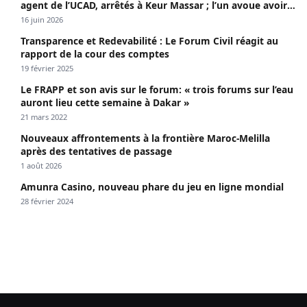
agent de l’UCAD, arrêtés à Keur Massar ; l’un avoue avoir
propagé le VIH depuis 2018
16 juin 2026
Transparence et Redevabilité : Le Forum Civil réagit au
rapport de la cour des comptes
19 février 2025
Le FRAPP et son avis sur le forum: « trois forums sur l’eau
auront lieu cette semaine à Dakar »
21 mars 2022
Nouveaux affrontements à la frontière Maroc-Melilla
après des tentatives de passage
1 août 2026
Amunra Casino, nouveau phare du jeu en ligne mondial
28 février 2024