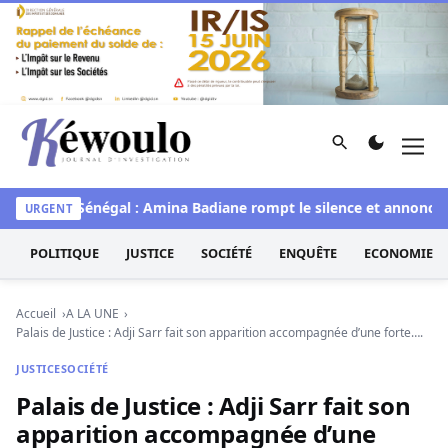
Aller au contenu
Rechercher
Men
Kéwoulo, le premier site d'information et d'investigation d
e
Miss Sénégal : Amina Badiane rompt le silence et annonce u
URGENT
POLITIQUE
JUSTICE
SOCIÉTÉ
ENQUÊTE
ECONOMIE
Accueil
A LA UNE
Palais de Justice : Adji Sarr fait son apparition accompagnée d’une forte….
JUSTICE
SOCIÉTÉ
Palais de Justice : Adji Sarr fait son
apparition accompagnée d’une