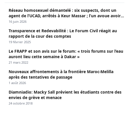
Réseau homosexuel démantelé : six suspects, dont un
agent de l’UCAD, arrêtés à Keur Massar ; l’un avoue avoir
propagé le VIH depuis 2018
16 juin 2026
Transparence et Redevabilité : Le Forum Civil réagit au
rapport de la cour des comptes
19 février 2025
Le FRAPP et son avis sur le forum: « trois forums sur l’eau
auront lieu cette semaine à Dakar »
21 mars 2022
Nouveaux affrontements à la frontière Maroc-Melilla
après des tentatives de passage
1 août 2026
Diamniadio: Macky Sall prévient les étudiants contre des
envies de grève et menace
24 octobre 2018