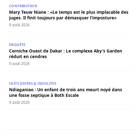
Mary Teuw Niane : «Le temps est le plus implacable des ju
CONTRIBUTION
Mary Teuw Niane : «Le temps est le plus implacable des
juges. Il finit toujours par démasquer l’imposture»
9 août 2026
Corniche Ouest de Dakar : Le complexe Aby’s Garden réd
ENQUÊTE
Corniche Ouest de Dakar : Le complexe Aby’s Garden
réduit en cendres
9 août 2026
Ndiaganiao : Un enfant de trois ans meurt noyé dans une
FAITS DIVERS & INSOLITES
Ndiaganiao : Un enfant de trois ans meurt noyé dans
une fosse septique à Both Escale
9 août 2026