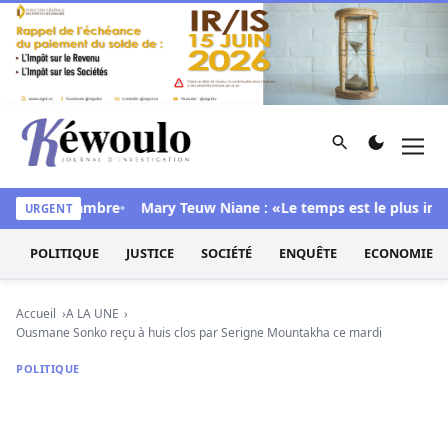
Aller au contenu
Rechercher
Men
Kéwoulo, le premier site d'information et d'investigation d
dans sa chambre
Mary Teuw Niane : «Le temps est le plus implaca
URGENT
POLITIQUE
JUSTICE
SOCIÉTÉ
ENQUÊTE
ECONOMIE
Accueil
A LA UNE
Ousmane Sonko reçu à huis clos par Serigne Mountakha ce mardi
POLITIQUE