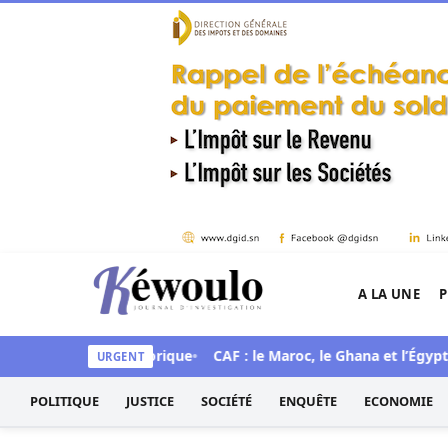
Aller au contenu
A LA UNE
P
Kéwoulo, le premier site d'information et d'inves
ce une mue historique
CAF : le Maroc, le Ghana et l’Égypte cho
URGENT
POLITIQUE
JUSTICE
SOCIÉTÉ
ENQUÊTE
ECONOMIE