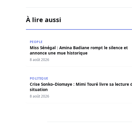
À lire aussi
Miss Sénégal : Amina Badiane rompt le silence
PEOPLE
Miss Sénégal : Amina Badiane rompt le silence et
annonce une mue historique
8 août 2026
Crise Sonko–Diomaye : Mimi Touré livre sa lectur
POLITIQUE
Crise Sonko–Diomaye : Mimi Touré livre sa lecture d
situation
8 août 2026