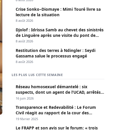
Crise Sonko–Diomaye : Mimi Touré livre sa
lecture de la situation
8 août 2026
Djolof : Idrissa Samb au chevet des sinistrés
de Linguère après une visite du pont de
Thylla
8 août 2026
Restitution des terres à Ndingler : Seydi
Gassama salue le processus engagé
8 août 2026
LES PLUS LUS CETTE SEMAINE
Réseau homosexuel démantelé : six
suspects, dont un agent de l’UCAD, arrêtés à
Keur Massar ; l’un avoue avoir propagé le
16 juin 2026
VIH depuis 2018
Transparence et Redevabilité : Le Forum
Civil réagit au rapport de la cour des
comptes
19 février 2025
Le FRAPP et son avis sur le forum: « trois