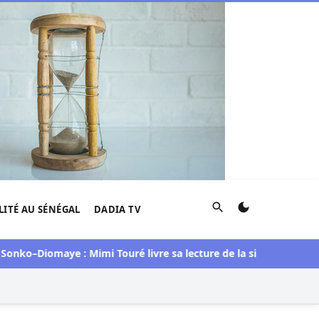
Rechercher
LITÉ AU SÉNÉGAL
DADIA TV
–Diomaye : Mimi Touré livre sa lecture de la situation
Djolof :