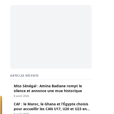
ARTICLES RÉCENTS
Miss Sénégal : Amina Badiane rompt le
silence et annonce une mue historique
8 août 2026
CAF : le Maroc, le Ghana et l’Égypte choisis
pour accueillir les CAN U17, U20 et U23 en
2027
8 août 2026