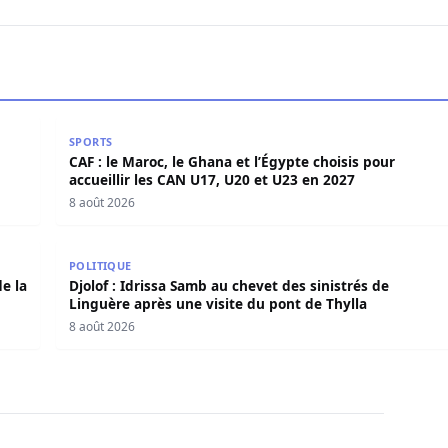
 et annonce une mue historique
CAF : le Maroc, le Ghana et l’Égypte choisis pour acc
SPORTS
CAF : le Maroc, le Ghana et l’Égypte choisis pour
accueillir les CAN U17, U20 et U23 en 2027
8 août 2026
e de la situation
Djolof : Idrissa Samb au chevet des sinistrés de Lin
POLITIQUE
e la
Djolof : Idrissa Samb au chevet des sinistrés de
Linguère après une visite du pont de Thylla
8 août 2026