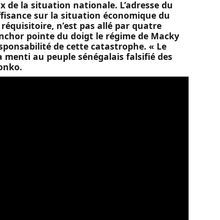
eux de la situation nationale. L’adresse du
ffisance sur la situation économique du
quisitoire, n’est pas allé par quatre
inchor pointe du doigt le régime de Macky
responsabilité de cette catastrophe. « Le
 menti au peuple sénégalais falsifié des
onko.