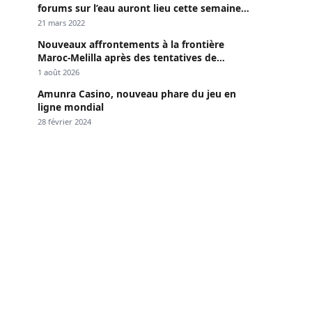
forums sur l’eau auront lieu cette semaine à
Dakar »
21 mars 2022
Nouveaux affrontements à la frontière
Maroc-Melilla après des tentatives de
passage
1 août 2026
Amunra Casino, nouveau phare du jeu en
ligne mondial
28 février 2024