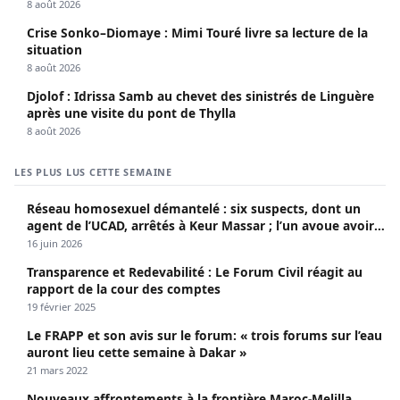
8 août 2026
Crise Sonko–Diomaye : Mimi Touré livre sa lecture de la
situation
8 août 2026
Djolof : Idrissa Samb au chevet des sinistrés de Linguère
après une visite du pont de Thylla
8 août 2026
LES PLUS LUS CETTE SEMAINE
Réseau homosexuel démantelé : six suspects, dont un
agent de l’UCAD, arrêtés à Keur Massar ; l’un avoue avoir
propagé le VIH depuis 2018
16 juin 2026
Transparence et Redevabilité : Le Forum Civil réagit au
rapport de la cour des comptes
19 février 2025
Le FRAPP et son avis sur le forum: « trois forums sur l’eau
auront lieu cette semaine à Dakar »
21 mars 2022
Nouveaux affrontements à la frontière Maroc-Melilla