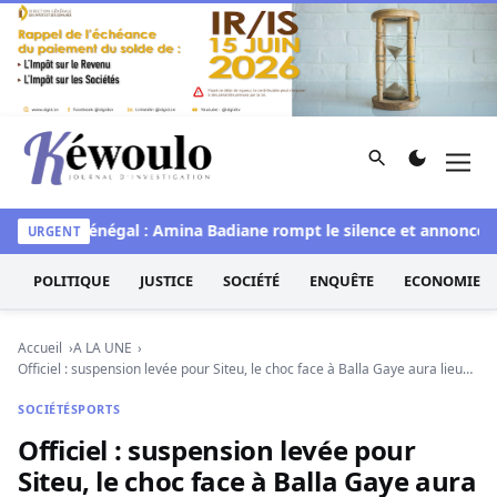
Aller au contenu
Rechercher
Men
Kéwoulo, le premier site d'information et d'investigation d
Miss Sénégal : Amina Badiane rompt le silence et annonce un
URGENT
POLITIQUE
JUSTICE
SOCIÉTÉ
ENQUÊTE
ECONOMIE
Accueil
A LA UNE
Officiel : suspension levée pour Siteu, le choc face à Balla Gaye aura lieu…
SOCIÉTÉ
SPORTS
Officiel : suspension levée pour
Siteu, le choc face à Balla Gaye aura