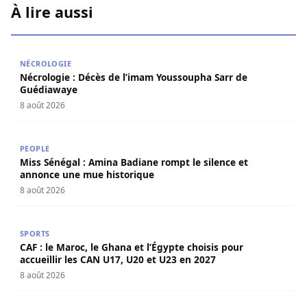
À lire aussi
Nécrologie : Décès de l’imam Youssoupha Sarr de Guédi
NÉCROLOGIE
Nécrologie : Décès de l’imam Youssoupha Sarr de
Guédiawaye
8 août 2026
Miss Sénégal : Amina Badiane rompt le silence et annon
PEOPLE
Miss Sénégal : Amina Badiane rompt le silence et
annonce une mue historique
8 août 2026
CAF : le Maroc, le Ghana et l’Égypte choisis pour accueill
SPORTS
CAF : le Maroc, le Ghana et l’Égypte choisis pour
accueillir les CAN U17, U20 et U23 en 2027
8 août 2026