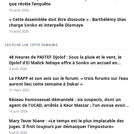
que révèle l’enquête
10 août 2026
« Cette Assemblée doit être dissoute » : Barthélémy Dias
charge Sonko et interpelle Diomaye
10 août 2026
LES PLUS LUS CETTE SEMAINE
48 Heures de PASTEF Djolof : Sous la pluie et le vent, le
Djolof d’El Malick Ndiaye offre à Sonko un accueil en
apothéose
9 août 2026
Le FRAPP et son avis sur le forum: « trois forums sur l’eau
auront lieu cette semaine à Dakar »
21 mars 2022
Réseau homosexuel démantelé : six suspects, dont un
agent de l’UCAD, arrêtés à Keur Massar ; l’un avoue avoir
propagé le VIH depuis 2018
16 juin 2026
Mary Teuw Niane : «Le temps est le plus implacable des
juges. Il finit toujours par démasquer l’imposture»
9 août 2026