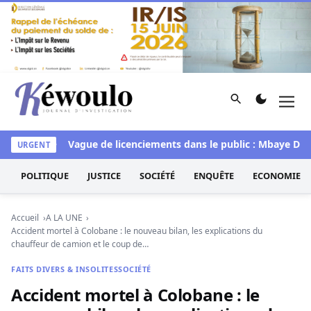
Aller au contenu
Rechercher
Men
Kéwoulo, le premier site d'information et d'investigation d
 Niodior
Vague de licenciements dans le public : Mbaye Dione 
URGENT
POLITIQUE
JUSTICE
SOCIÉTÉ
ENQUÊTE
ECONOMIE
Accueil
A LA UNE
Accident mortel à Colobane : le nouveau bilan, les explications du
chauffeur de camion et le coup de…
FAITS DIVERS & INSOLITES
SOCIÉTÉ
Accident mortel à Colobane : le