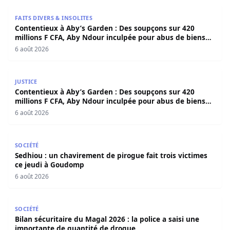
Contentieux à Aby’s Garden : Des soupçons sur 420 milli
FAITS DIVERS & INSOLITES
Contentieux à Aby’s Garden : Des soupçons sur 420
millions F CFA, Aby Ndour inculpée pour abus de biens
sociaux
6 août 2026
Contentieux à Aby’s Garden : Des soupçons sur 420 milli
JUSTICE
Contentieux à Aby’s Garden : Des soupçons sur 420
millions F CFA, Aby Ndour inculpée pour abus de biens
sociaux
6 août 2026
Sedhiou : un chavirement de pirogue fait trois victimes 
SOCIÉTÉ
Sedhiou : un chavirement de pirogue fait trois victimes
ce jeudi à Goudomp
6 août 2026
Bilan sécuritaire du Magal 2026 : la police a saisi une i
SOCIÉTÉ
Bilan sécuritaire du Magal 2026 : la police a saisi une
importante de quantité de drogue