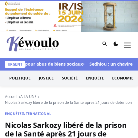
Aller au contenu
Rechercher
Men
Kéwoulo, le premier site d'information et d'investigation d
inculpée pour abus de biens sociaux
Sedhiou : un chavirement d
URGENT
POLITIQUE
JUSTICE
SOCIÉTÉ
ENQUÊTE
ECONOMIE
Accueil
A LA UNE
Nicolas Sarkozy libéré de la prison de la Santé après 21 jours de détention
ENQUÊTE
INTERNATIONAL
Nicolas Sarkozy libéré de la prison
de la Santé après 21 jours de