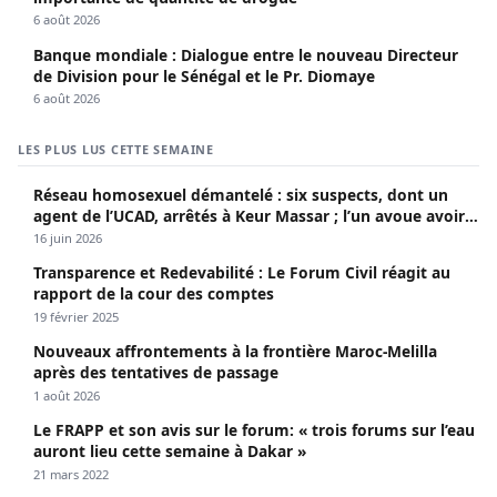
6 août 2026
Banque mondiale : Dialogue entre le nouveau Directeur
de Division pour le Sénégal et le Pr. Diomaye
6 août 2026
LES PLUS LUS CETTE SEMAINE
Réseau homosexuel démantelé : six suspects, dont un
agent de l’UCAD, arrêtés à Keur Massar ; l’un avoue avoir
propagé le VIH depuis 2018
16 juin 2026
Transparence et Redevabilité : Le Forum Civil réagit au
rapport de la cour des comptes
19 février 2025
Nouveaux affrontements à la frontière Maroc-Melilla
après des tentatives de passage
1 août 2026
Le FRAPP et son avis sur le forum: « trois forums sur l’eau
auront lieu cette semaine à Dakar »
21 mars 2022