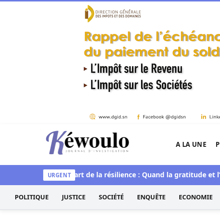
Aller au contenu
A LA UNE
P
Kéwoulo, le premier site d'information et d'inves
t spirituelle
L’art de la résilience : Quand la gratitude et l’acc
URGENT
POLITIQUE
JUSTICE
SOCIÉTÉ
ENQUÊTE
ECONOMIE