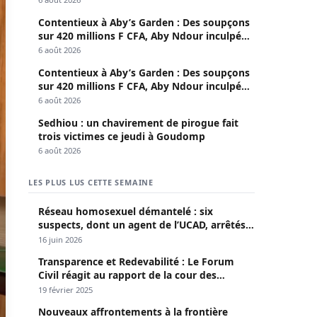
Contentieux à Aby’s Garden : Des soupçons
sur 420 millions F CFA, Aby Ndour inculpée
pour abus de biens sociaux
6 août 2026
Contentieux à Aby’s Garden : Des soupçons
sur 420 millions F CFA, Aby Ndour inculpée
pour abus de biens sociaux
6 août 2026
Sedhiou : un chavirement de pirogue fait
trois victimes ce jeudi à Goudomp
6 août 2026
LES PLUS LUS CETTE SEMAINE
Réseau homosexuel démantelé : six
suspects, dont un agent de l’UCAD, arrêtés à
Keur Massar ; l’un avoue avoir propagé le
16 juin 2026
VIH depuis 2018
Transparence et Redevabilité : Le Forum
Civil réagit au rapport de la cour des
comptes
19 février 2025
Nouveaux affrontements à la frontière