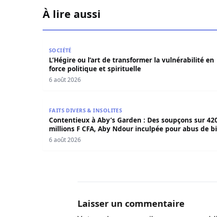
À lire aussi
L’Hégire ou l’art de transformer la vulnérabilité 
SOCIÉTÉ
L’Hégire ou l’art de transformer la vulnérabilité en
force politique et spirituelle
6 août 2026
Contentieux à Aby’s Garden : Des soupçons sur 
FAITS DIVERS & INSOLITES
Contentieux à Aby’s Garden : Des soupçons sur 42
millions F CFA, Aby Ndour inculpée pour abus de b
sociaux
6 août 2026
Laisser un commentaire