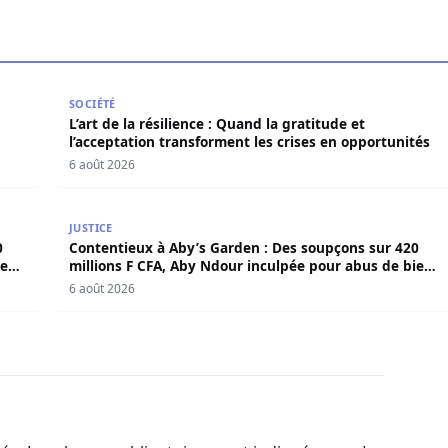
en force politique et spirituelle
L’art de la résilience : Quand la gratitude et l’acce
SOCIÉTÉ
L’art de la résilience : Quand la gratitude et
l’acceptation transforment les crises en opportunités
6 août 2026
420 millions F CFA, Aby Ndour inculpée pour abus de biens
Contentieux à Aby’s Garden : Des soupçons sur 420 
JUSTICE
0
Contentieux à Aby’s Garden : Des soupçons sur 420
iens
millions F CFA, Aby Ndour inculpée pour abus de biens
sociaux
6 août 2026