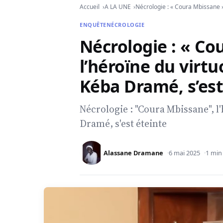
Accueil
A LA UNE
Nécrologie : « Coura Mbissane »,
ENQUÊTE
NÉCROLOGIE
Nécrologie : « Co
l’héroïne du virtu
Kéba Dramé, s’est
Nécrologie : "Coura Mbissane", l
Dramé, s'est éteinte
Alassane Dramane
6 mai 2025
1 min