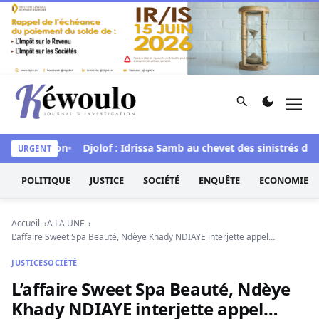
Aller au contenu
Rechercher
Men
Kéwoulo, le premier site d'information et d'investigation d
la situation
Djolof : Idrissa Samb au chevet des sinistrés de Li
URGENT
POLITIQUE
JUSTICE
SOCIÉTÉ
ENQUÊTE
ECONOMIE
Accueil
A LA UNE
L’affaire Sweet Spa Beauté, Ndèye Khady NDIAYE interjette appel…
JUSTICE
SOCIÉTÉ
L’affaire Sweet Spa Beauté, Ndèye
Khady NDIAYE interjette appel…