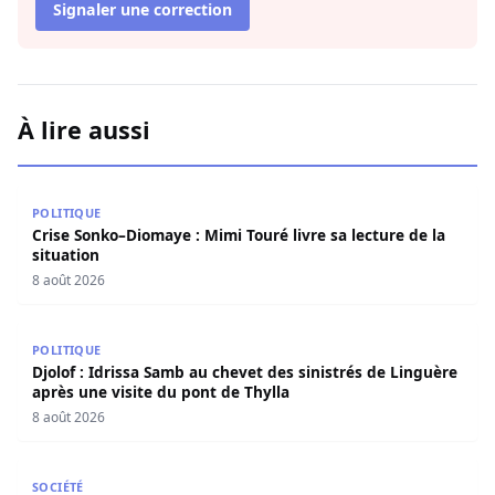
Signaler une correction
À lire aussi
Crise Sonko–Diomaye : Mimi Touré livre sa lecture de la s
POLITIQUE
Crise Sonko–Diomaye : Mimi Touré livre sa lecture de la
situation
8 août 2026
Djolof : Idrissa Samb au chevet des sinistrés de Linguère 
POLITIQUE
Djolof : Idrissa Samb au chevet des sinistrés de Linguère
après une visite du pont de Thylla
8 août 2026
Restitution des terres à Ndingler : Seydi Gassama salue 
SOCIÉTÉ