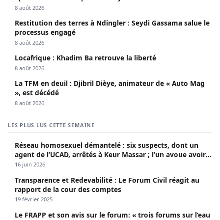
8 août 2026
Restitution des terres à Ndingler : Seydi Gassama salue le
processus engagé
8 août 2026
Locafrique : Khadim Ba retrouve la liberté
8 août 2026
La TFM en deuil : Djibril Dièye, animateur de « Auto Mag
», est décédé
8 août 2026
LES PLUS LUS CETTE SEMAINE
Réseau homosexuel démantelé : six suspects, dont un
agent de l’UCAD, arrêtés à Keur Massar ; l’un avoue avoir
propagé le VIH depuis 2018
16 juin 2026
Transparence et Redevabilité : Le Forum Civil réagit au
rapport de la cour des comptes
19 février 2025
Le FRAPP et son avis sur le forum: « trois forums sur l’eau