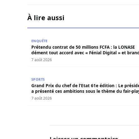
À lire aussi
Prétendu contrat de 50 millions FCFA : la LONAS
ENQUÊTE
Prétendu contrat de 50 millions FCFA : la LONASE
dément tout accord avec « Fénial Digital » et brand
la menace de poursuites
7 août 2026
Grand Prix du chef de l’Etat 61e édition : Le pr
SPORTS
Grand Prix du chef de l’Etat 61e édition : Le présid
a présenté ces ambitions sous le thème du fair-pla
7 août 2026
Laisser un commentaire