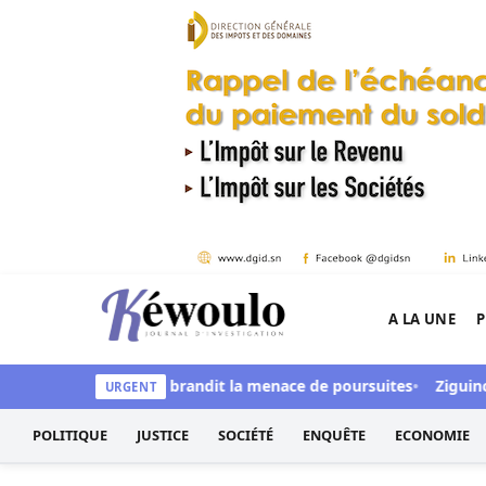
Aller au contenu
A LA UNE
P
Kéwoulo, le premier site d'information et d'inves
al Digital » et brandit la menace de poursuites
Ziguinchor : Le
URGENT
POLITIQUE
JUSTICE
SOCIÉTÉ
ENQUÊTE
ECONOMIE