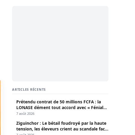
ARTICLES RÉCENTS
Prétendu contrat de 50 millions FCFA : la
LONASE dément tout accord avec « Fénial
Digital » et brandit la menace de poursuites
7 août 2026
Ziguinchor : Le bétail foudroyé par la haute
tension, les éleveurs crient au scandale face
à la Senelec
7 août 2026