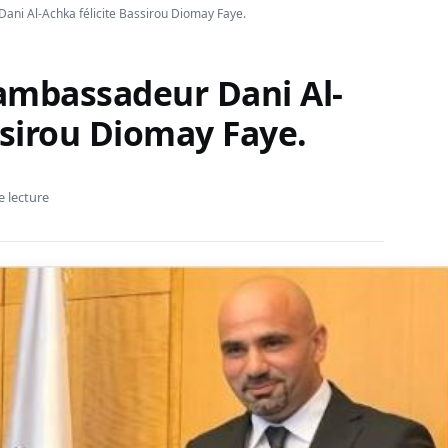
Dani Al-Achka félicite Bassirou Diomay Faye.
’ambassadeur Dani Al-
ssirou Diomay Faye.
e lecture