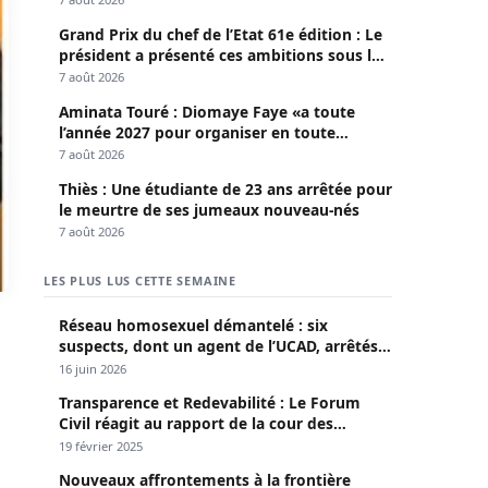
Grand Prix du chef de l’Etat 61e édition : Le
président a présenté ces ambitions sous le
thème du fair-play
7 août 2026
Aminata Touré : Diomaye Faye «a toute
l’année 2027 pour organiser en toute
légalité» les élections locales
7 août 2026
Thiès : Une étudiante de 23 ans arrêtée pour
le meurtre de ses jumeaux nouveau-nés
7 août 2026
LES PLUS LUS CETTE SEMAINE
Réseau homosexuel démantelé : six
suspects, dont un agent de l’UCAD, arrêtés à
Keur Massar ; l’un avoue avoir propagé le
16 juin 2026
VIH depuis 2018
Transparence et Redevabilité : Le Forum
Civil réagit au rapport de la cour des
comptes
19 février 2025
Nouveaux affrontements à la frontière