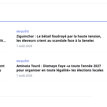
E dément tout accord avec « Fénial Digital » et brandit la 
Ziguinchor : Le bétail foudroyé par la haute tension,
ENQUÊTE
Ziguinchor : Le bétail foudroyé par la haute tension,
it
les éleveurs crient au scandale face à la Senelec
7 août 2026
ésident a présenté ces ambitions sous le thème du fair-play
Aminata Touré : Diomaye Faye «a toute l’année 2027 p
ENQUÊTE
ent
Aminata Touré : Diomaye Faye «a toute l’année 2027
y
pour organiser en toute légalité» les élections locales
7 août 2026