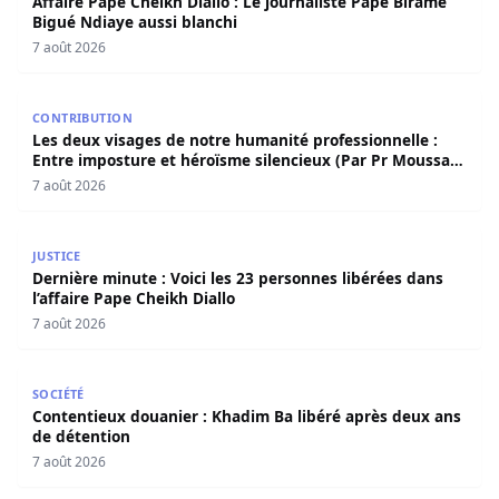
Affaire Pape Cheikh Diallo : Le journaliste Pape Birame
Bigué Ndiaye aussi blanchi
7 août 2026
Les deux visages de notre humanité professionnelle : Ent
CONTRIBUTION
Les deux visages de notre humanité professionnelle :
Entre imposture et héroïsme silencieux (Par Pr Moussa
Seydi)
7 août 2026
Dernière minute : Voici les 23 personnes libérées dans l’a
JUSTICE
Dernière minute : Voici les 23 personnes libérées dans
l’affaire Pape Cheikh Diallo
7 août 2026
Contentieux douanier : Khadim Ba libéré après deux ans 
SOCIÉTÉ
Contentieux douanier : Khadim Ba libéré après deux ans
de détention
7 août 2026