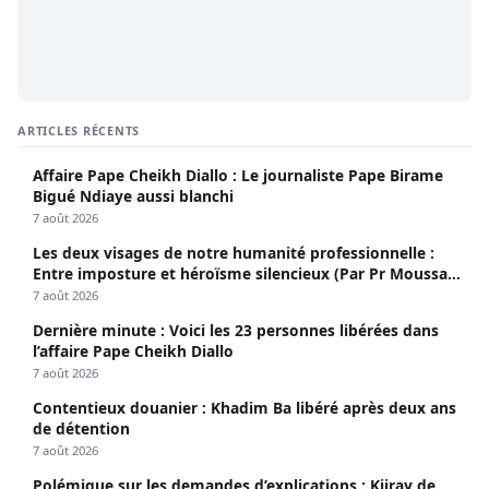
ARTICLES RÉCENTS
Affaire Pape Cheikh Diallo : Le journaliste Pape Birame
Bigué Ndiaye aussi blanchi
7 août 2026
Les deux visages de notre humanité professionnelle :
Entre imposture et héroïsme silencieux (Par Pr Moussa
Seydi)
7 août 2026
Dernière minute : Voici les 23 personnes libérées dans
l’affaire Pape Cheikh Diallo
7 août 2026
Contentieux douanier : Khadim Ba libéré après deux ans
de détention
7 août 2026
Polémique sur les demandes d’explications : Kiiray de