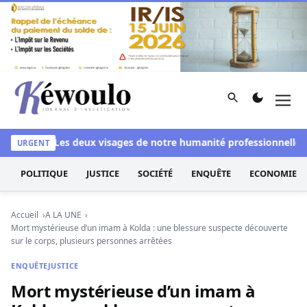
Aller au contenu
Rechercher
Men
Kéwoulo, le premier site d'information et d'investigation d
lanchi
Les deux visages de notre humanité professionnelle : En
URGENT
POLITIQUE
JUSTICE
SOCIÉTÉ
ENQUÊTE
ECONOMIE
Accueil
A LA UNE
Mort mystérieuse d’un imam à Kolda : une blessure suspecte découverte
sur le corps, plusieurs personnes arrêtées
ENQUÊTE
JUSTICE
Mort mystérieuse d’un imam à