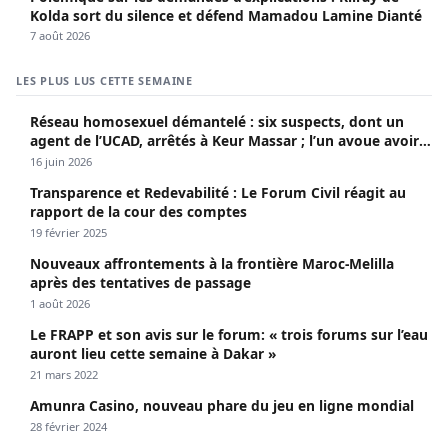
Kolda sort du silence et défend Mamadou Lamine Dianté
7 août 2026
LES PLUS LUS CETTE SEMAINE
Réseau homosexuel démantelé : six suspects, dont un
agent de l’UCAD, arrêtés à Keur Massar ; l’un avoue avoir
propagé le VIH depuis 2018
16 juin 2026
Transparence et Redevabilité : Le Forum Civil réagit au
rapport de la cour des comptes
19 février 2025
Nouveaux affrontements à la frontière Maroc-Melilla
après des tentatives de passage
1 août 2026
Le FRAPP et son avis sur le forum: « trois forums sur l’eau
auront lieu cette semaine à Dakar »
21 mars 2022
Amunra Casino, nouveau phare du jeu en ligne mondial
28 février 2024