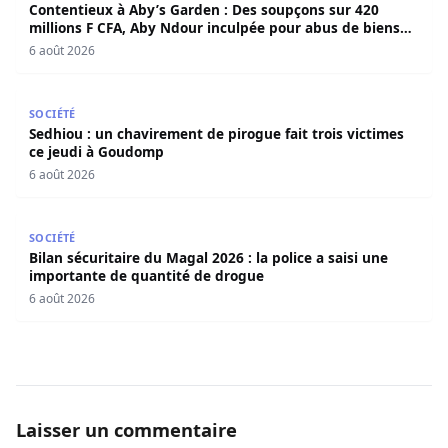
Contentieux à Aby’s Garden : Des soupçons sur 420
millions F CFA, Aby Ndour inculpée pour abus de biens
sociaux
6 août 2026
Sedhiou : un chavirement de pirogue fait trois victimes 
SOCIÉTÉ
Sedhiou : un chavirement de pirogue fait trois victimes
ce jeudi à Goudomp
6 août 2026
Bilan sécuritaire du Magal 2026 : la police a saisi une i
SOCIÉTÉ
Bilan sécuritaire du Magal 2026 : la police a saisi une
importante de quantité de drogue
6 août 2026
Laisser un commentaire