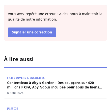
Vous avez repéré une erreur ? Aidez-nous à maintenir la
qualité de notre information.
Signaler une correction
À lire aussi
Contentieux à Aby’s Garden : Des soupçons sur 420 milli
FAITS DIVERS & INSOLITES
Contentieux à Aby’s Garden : Des soupçons sur 420
millions F CFA, Aby Ndour inculpée pour abus de biens
sociaux
6 août 2026
Contentieux à Aby’s Garden : Des soupçons sur 420 milli
JUSTICE