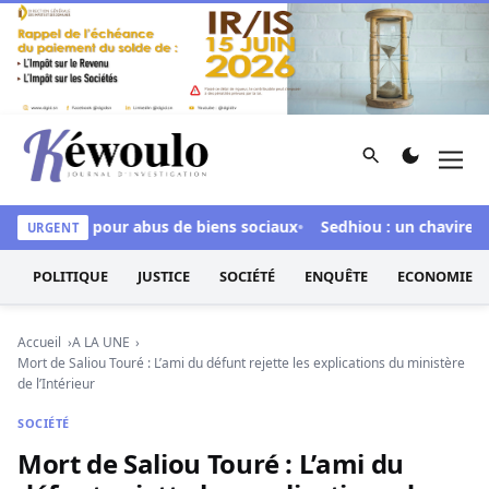
Aller au contenu
Rechercher
Men
Kéwoulo, le premier site d'information et d'investigation d
 inculpée pour abus de biens sociaux
Sedhiou : un chavirement 
URGENT
POLITIQUE
JUSTICE
SOCIÉTÉ
ENQUÊTE
ECONOMIE
Accueil
A LA UNE
Mort de Saliou Touré : L’ami du défunt rejette les explications du ministère
de l’Intérieur
SOCIÉTÉ
Mort de Saliou Touré : L’ami du