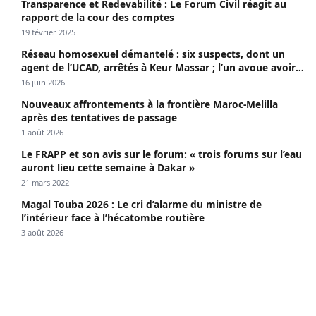
Transparence et Redevabilité : Le Forum Civil réagit au
rapport de la cour des comptes
19 février 2025
Réseau homosexuel démantelé : six suspects, dont un
agent de l’UCAD, arrêtés à Keur Massar ; l’un avoue avoir
propagé le VIH depuis 2018
16 juin 2026
Nouveaux affrontements à la frontière Maroc-Melilla
après des tentatives de passage
1 août 2026
Le FRAPP et son avis sur le forum: « trois forums sur l’eau
auront lieu cette semaine à Dakar »
21 mars 2022
Magal Touba 2026 : Le cri d’alarme du ministre de
l’intérieur face à l’hécatombe routière
3 août 2026