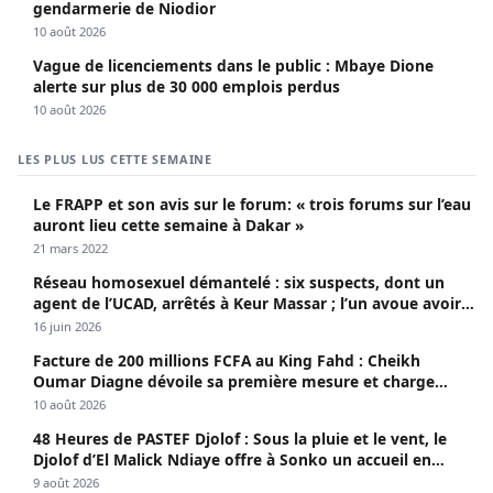
gendarmerie de Niodior
10 août 2026
Vague de licenciements dans le public : Mbaye Dione
alerte sur plus de 30 000 emplois perdus
10 août 2026
LES PLUS LUS CETTE SEMAINE
Le FRAPP et son avis sur le forum: « trois forums sur l’eau
auront lieu cette semaine à Dakar »
21 mars 2022
Réseau homosexuel démantelé : six suspects, dont un
agent de l’UCAD, arrêtés à Keur Massar ; l’un avoue avoir
propagé le VIH depuis 2018
16 juin 2026
Facture de 200 millions FCFA au King Fahd : Cheikh
Oumar Diagne dévoile sa première mesure et charge
Diomaye et Cie
10 août 2026
48 Heures de PASTEF Djolof : Sous la pluie et le vent, le
Djolof d’El Malick Ndiaye offre à Sonko un accueil en
apothéose
9 août 2026