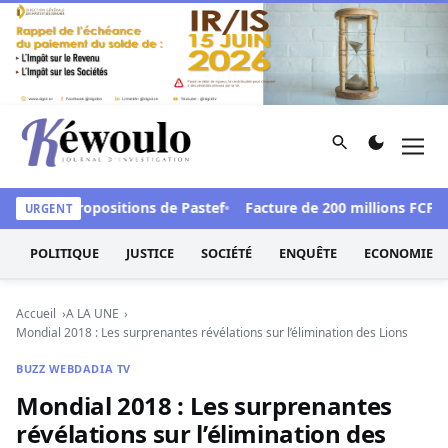
Aller au contenu
Rechercher
Men
Kéwoulo, le premier site d'information et d'investigation d
e les propositions de Pastef
Facture de 200 millions FCFA au 
URGENT
POLITIQUE
JUSTICE
SOCIÉTÉ
ENQUÊTE
ECONOMIE
Accueil
A LA UNE
Mondial 2018 : Les surprenantes révélations sur l’élimination des Lions
BUZZ WEB
DADIA TV
Mondial 2018 : Les surprenantes
révélations sur l’élimination des