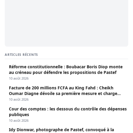
ARTICLES RÉCENTS
Réforme constitutionnelle : Boubacar Boris Diop monte
au créneau pour défendre les propositions de Pastef
10 août 2026
Facture de 200 millions FCFA au King Fahd : Cheikh
Oumar Diagne dévoile sa première mesure et charge
Diomaye et Cie
10 août 2026
Cour des comptes : les dessous du contrôle des dépenses
publiques
10 août 2026
Idy Dionwar, photographe de Pastef, convoqué à la