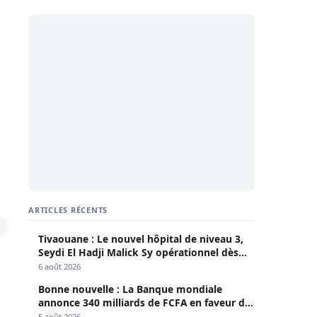
ARTICLES RÉCENTS
Tivaouane : Le nouvel hôpital de niveau 3,
Seydi El Hadji Malick Sy opérationnel dès
lundi
6 août 2026
Bonne nouvelle : La Banque mondiale
annonce 340 milliards de FCFA en faveur du
Sénégal
5 août 2026