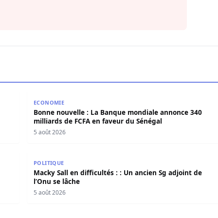
 El Hadji Malick Sy opérationnel dès lundi
Bonne nouvelle : La Banque mondiale annonce 340 m
ECONOMIE
Bonne nouvelle : La Banque mondiale annonce 340
milliards de FCFA en faveur du Sénégal
5 août 2026
émarche de l’Ofnac
Macky Sall en difficultés : : Un ancien Sg adjoint de 
POLITIQUE
Macky Sall en difficultés : : Un ancien Sg adjoint de
l’Onu se lâche
5 août 2026