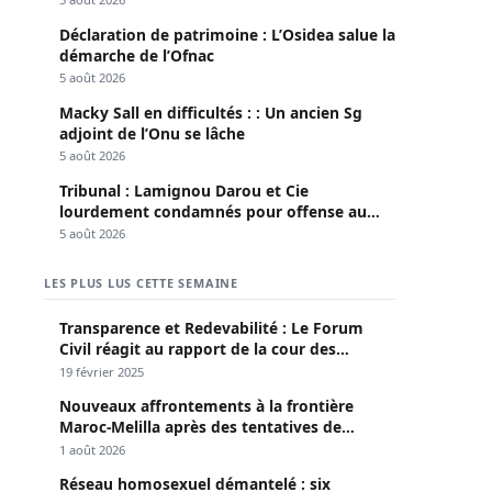
Déclaration de patrimoine : L’Osidea salue la
démarche de l’Ofnac
5 août 2026
Macky Sall en difficultés : : Un ancien Sg
adjoint de l’Onu se lâche
5 août 2026
Tribunal : Lamignou Darou et Cie
lourdement condamnés pour offense au
chef de l’Etat
5 août 2026
LES PLUS LUS CETTE SEMAINE
Transparence et Redevabilité : Le Forum
Civil réagit au rapport de la cour des
comptes
19 février 2025
Nouveaux affrontements à la frontière
Maroc-Melilla après des tentatives de
passage
1 août 2026
Réseau homosexuel démantelé : six