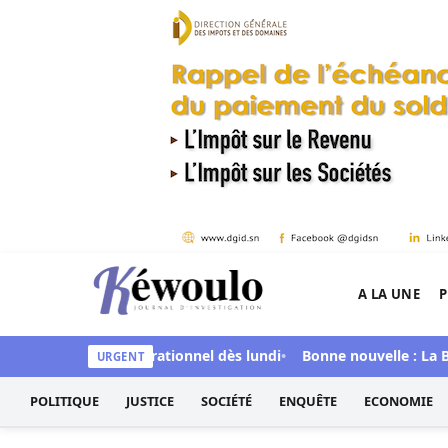
Aller au contenu
A LA UNE
P
Kéwoulo, le premier site d'information et d'inves
adji Malick Sy opérationnel dès lundi
Bonne nouvelle : La Banq
URGENT
POLITIQUE
JUSTICE
SOCIÉTÉ
ENQUÊTE
ECONOMIE