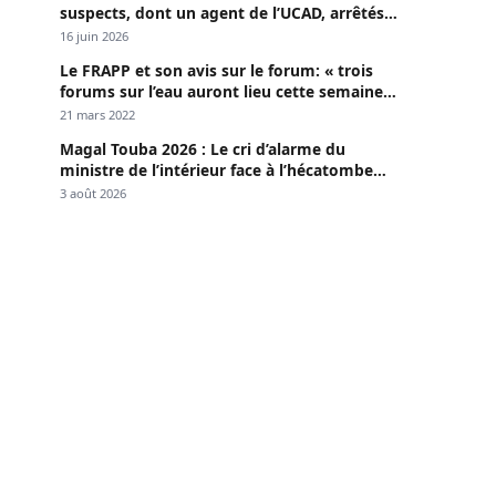
suspects, dont un agent de l’UCAD, arrêtés à
Keur Massar ; l’un avoue avoir propagé le
16 juin 2026
VIH depuis 2018
Le FRAPP et son avis sur le forum: « trois
forums sur l’eau auront lieu cette semaine à
Dakar »
21 mars 2022
Magal Touba 2026 : Le cri d’alarme du
ministre de l’intérieur face à l’hécatombe
routière
3 août 2026