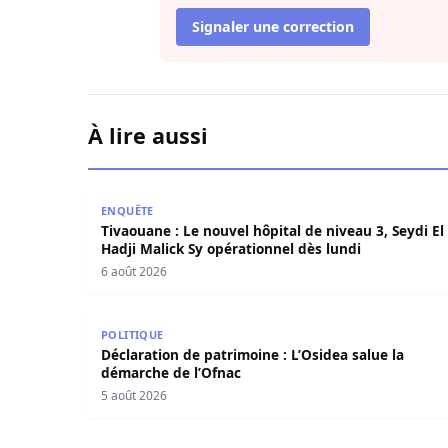
Signaler une correction
À lire aussi
Tivaouane : Le nouvel hôpital de niveau 3, Seydi
ENQUÊTE
Tivaouane : Le nouvel hôpital de niveau 3, Seydi El
Hadji Malick Sy opérationnel dès lundi
6 août 2026
Déclaration de patrimoine : L’Osidea salue la d
POLITIQUE
Déclaration de patrimoine : L’Osidea salue la
démarche de l’Ofnac
5 août 2026