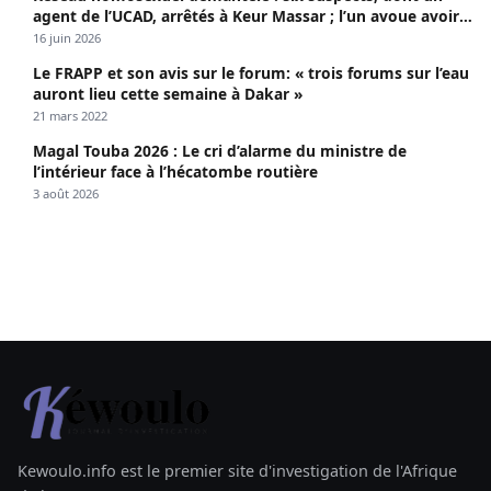
agent de l’UCAD, arrêtés à Keur Massar ; l’un avoue avoir
propagé le VIH depuis 2018
16 juin 2026
Le FRAPP et son avis sur le forum: « trois forums sur l’eau
auront lieu cette semaine à Dakar »
21 mars 2022
Magal Touba 2026 : Le cri d’alarme du ministre de
l’intérieur face à l’hécatombe routière
3 août 2026
Kewoulo.info est le premier site d'investigation de l'Afrique