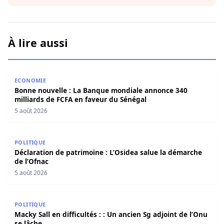
À lire aussi
Bonne nouvelle : La Banque mondiale annonce 340 millia
ECONOMIE
Bonne nouvelle : La Banque mondiale annonce 340
milliards de FCFA en faveur du Sénégal
5 août 2026
Déclaration de patrimoine : L’Osidea salue la démarche d
POLITIQUE
Déclaration de patrimoine : L’Osidea salue la démarche
de l’Ofnac
5 août 2026
Macky Sall en difficultés : : Un ancien Sg adjoint de l’Onu 
POLITIQUE
Macky Sall en difficultés : : Un ancien Sg adjoint de l’Onu
se lâche