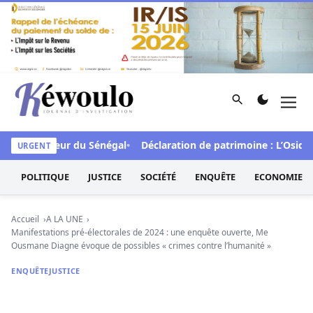
Aller au contenu
Rechercher
Men
Kéwoulo, le premier site d'information et d'investigation d
A en faveur du Sénégal
Déclaration de patrimoine : L’Osidea s
URGENT
POLITIQUE
JUSTICE
SOCIÉTÉ
ENQUÊTE
ECONOMIE
Accueil
A LA UNE
Manifestations pré-électorales de 2024 : une enquête ouverte, Me
Ousmane Diagne évoque de possibles « crimes contre l’humanité »
ENQUÊTE
JUSTICE