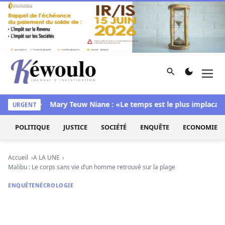
Aller au contenu
Rechercher
Men
Kéwoulo, le premier site d'information et d'investigation d
a chambre
Mary Teuw Niane : «Le temps est le plus implacable d
URGENT
POLITIQUE
JUSTICE
SOCIÉTÉ
ENQUÊTE
ECONOMIE
Accueil
A LA UNE
Malibu : Le corps sans vie d’un homme retrouvé sur la plage
ENQUÊTE
NÉCROLOGIE