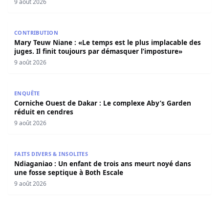
9 août 2026
Mary Teuw Niane : «Le temps est le plus implacable des ju
CONTRIBUTION
Mary Teuw Niane : «Le temps est le plus implacable des
juges. Il finit toujours par démasquer l’imposture»
9 août 2026
Corniche Ouest de Dakar : Le complexe Aby’s Garden réd
ENQUÊTE
Corniche Ouest de Dakar : Le complexe Aby’s Garden
réduit en cendres
9 août 2026
Ndiaganiao : Un enfant de trois ans meurt noyé dans une
FAITS DIVERS & INSOLITES
Ndiaganiao : Un enfant de trois ans meurt noyé dans
une fosse septique à Both Escale
9 août 2026