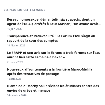
LES PLUS LUS CETTE SEMAINE
Réseau homosexuel démantelé : six suspects, dont un
agent de l’UCAD, arrêtés à Keur Massar ; l’un avoue avoir
propagé le VIH depuis 2018
16 juin 2026
Transparence et Redevabilité : Le Forum Civil réagit au
rapport de la cour des comptes
19 février 2025
Le FRAPP et son avis sur le forum: « trois forums sur l’eau
auront lieu cette semaine à Dakar »
21 mars 2022
Nouveaux affrontements à la frontière Maroc-Melilla
après des tentatives de passage
1 août 2026
Diamniadio: Macky Sall prévient les étudiants contre des
envies de grève et menace
24 octobre 2018