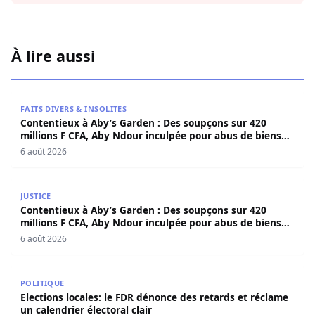
À lire aussi
Contentieux à Aby’s Garden : Des soupçons sur 420 milli
FAITS DIVERS & INSOLITES
Contentieux à Aby’s Garden : Des soupçons sur 420
millions F CFA, Aby Ndour inculpée pour abus de biens
sociaux
6 août 2026
Contentieux à Aby’s Garden : Des soupçons sur 420 milli
JUSTICE
Contentieux à Aby’s Garden : Des soupçons sur 420
millions F CFA, Aby Ndour inculpée pour abus de biens
sociaux
6 août 2026
Elections locales: le FDR dénonce des retards et réclame u
POLITIQUE
Elections locales: le FDR dénonce des retards et réclame
un calendrier électoral clair