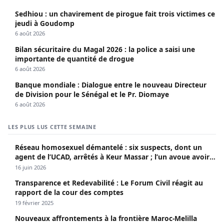
Sedhiou : un chavirement de pirogue fait trois victimes ce
jeudi à Goudomp
6 août 2026
Bilan sécuritaire du Magal 2026 : la police a saisi une
importante de quantité de drogue
6 août 2026
Banque mondiale : Dialogue entre le nouveau Directeur
de Division pour le Sénégal et le Pr. Diomaye
6 août 2026
LES PLUS LUS CETTE SEMAINE
Réseau homosexuel démantelé : six suspects, dont un
agent de l’UCAD, arrêtés à Keur Massar ; l’un avoue avoir
propagé le VIH depuis 2018
16 juin 2026
Transparence et Redevabilité : Le Forum Civil réagit au
rapport de la cour des comptes
19 février 2025
Nouveaux affrontements à la frontière Maroc-Melilla