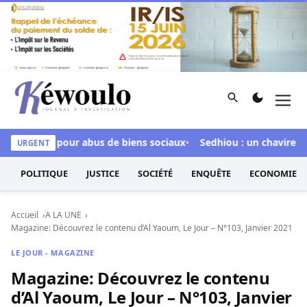
Aller au contenu
Rechercher
Men
Kéwoulo, le premier site d'information et d'investigation d
inculpée pour abus de biens sociaux
Sedhiou : un chavirement 
URGENT
POLITIQUE
JUSTICE
SOCIÉTÉ
ENQUÊTE
ECONOMIE
Accueil
A LA UNE
Magazine: Découvrez le contenu d’Al Yaoum, Le Jour – N°103, Janvier 2021
LE JOUR - MAGAZINE
Magazine: Découvrez le contenu
d’Al Yaoum, Le Jour – N°103, Janvier