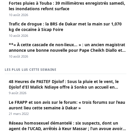
Fortes pluies à Touba : 39 millimètres enregistrés samedi,
les inondations refont surface
10 août 2026
Trafic de drogue : la BRS de Dakar met la main sur 1,070
kg de cocaïne à Sicap Foire
10 août 2026
**« À cette cascade de non-lieux… » : un ancien magistrat
annonce une bonne nouvelle pour Pape Cheikh Diallo et
Cie**
10 août 2026
LES PLUS LUS CETTE SEMAINE
48 Heures de PASTEF Djolof : Sous la pluie et le vent, le
Djolof d’El Malick Ndiaye offre à Sonko un accueil en
apothéose
9 août 2026
Le FRAPP et son avis sur le forum: « trois forums sur l’eau
auront lieu cette semaine à Dakar »
21 mars 2022
Réseau homosexuel démantelé : six suspects, dont un
agent de l’UCAD, arrêtés à Keur Massar ; l’un avoue avoir