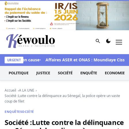
Aller au contenu
Rechercher
Men
Kéwoulo, le premier site d'information et d'investigation d
x 28 mis en cause
Affaires ASER et ONAS : Moundiaye Cissé pla
URGENT
POLITIQUE
JUSTICE
SOCIÉTÉ
ENQUÊTE
ECONOMIE
Accueil
A LA UNE
Société :Lutte contre la délinquance au Sénegal, la police opère un vaste
coup de filet
ENQUÊTE
SOCIÉTÉ
Société :Lutte contre la délinquance