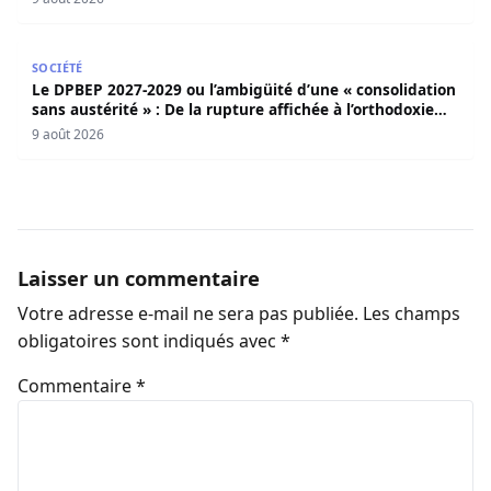
Le DPBEP 2027-2029 ou l’ambigüité d’une « consolidation s
SOCIÉTÉ
Le DPBEP 2027-2029 ou l’ambigüité d’une « consolidation
sans austérité » : De la rupture affichée à l’orthodoxie
budgétaire, une analyse critique de la trajectoire
9 août 2026
économique sénégalaise (Par Dr. Seydina Oumar Seye)
Laisser un commentaire
Votre adresse e-mail ne sera pas publiée.
Les champs
obligatoires sont indiqués avec
*
Commentaire
*