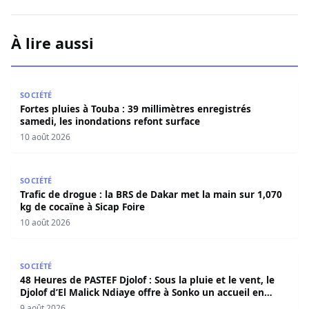
À lire aussi
Fortes pluies à Touba : 39 millimètres enregistrés samedi
SOCIÉTÉ
Fortes pluies à Touba : 39 millimètres enregistrés
samedi, les inondations refont surface
10 août 2026
Trafic de drogue : la BRS de Dakar met la main sur 1,070 
SOCIÉTÉ
Trafic de drogue : la BRS de Dakar met la main sur 1,070
kg de cocaïne à Sicap Foire
10 août 2026
48 Heures de PASTEF Djolof : Sous la pluie et le vent, le 
SOCIÉTÉ
48 Heures de PASTEF Djolof : Sous la pluie et le vent, le
Djolof d’El Malick Ndiaye offre à Sonko un accueil en
apothéose
9 août 2026