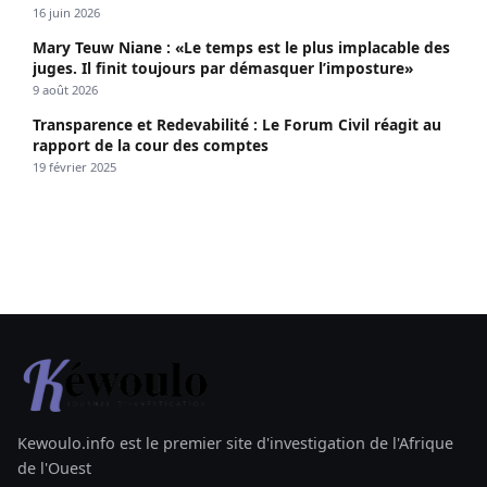
propagé le VIH depuis 2018
16 juin 2026
Mary Teuw Niane : «Le temps est le plus implacable des
juges. Il finit toujours par démasquer l’imposture»
9 août 2026
Transparence et Redevabilité : Le Forum Civil réagit au
rapport de la cour des comptes
19 février 2025
Kewoulo.info est le premier site d'investigation de l'Afrique
de l'Ouest