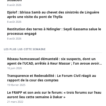
8 août 2026
Djolof : Idrissa Samb au chevet des sinistrés de Linguère
après une visite du pont de Thylla
8 août 2026
Restitution des terres à Ndingler : Seydi Gassama salue le
processus engagé
8 août 2026
LES PLUS LUS CETTE SEMAINE
Réseau homosexuel démantelé : six suspects, dont un
agent de l’UCAD, arrêtés à Keur Massar ; l’un avoue avoir
propagé le VIH depuis 2018
16 juin 2026
Transparence et Redevabilité : Le Forum Civil réagit au
rapport de la cour des comptes
19 février 2025
Le FRAPP et son avis sur le forum: « trois forums sur l’eau
auront lieu cette semaine à Dakar »
21 mars 2022