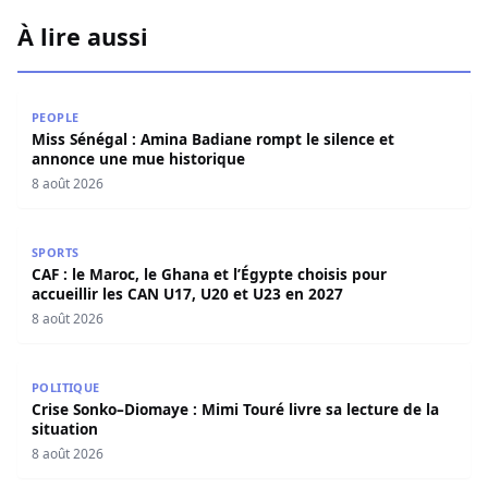
À lire aussi
Miss Sénégal : Amina Badiane rompt le silence et annon
PEOPLE
Miss Sénégal : Amina Badiane rompt le silence et
annonce une mue historique
8 août 2026
CAF : le Maroc, le Ghana et l’Égypte choisis pour accueill
SPORTS
CAF : le Maroc, le Ghana et l’Égypte choisis pour
accueillir les CAN U17, U20 et U23 en 2027
8 août 2026
Crise Sonko–Diomaye : Mimi Touré livre sa lecture de la s
POLITIQUE
Crise Sonko–Diomaye : Mimi Touré livre sa lecture de la
situation
8 août 2026