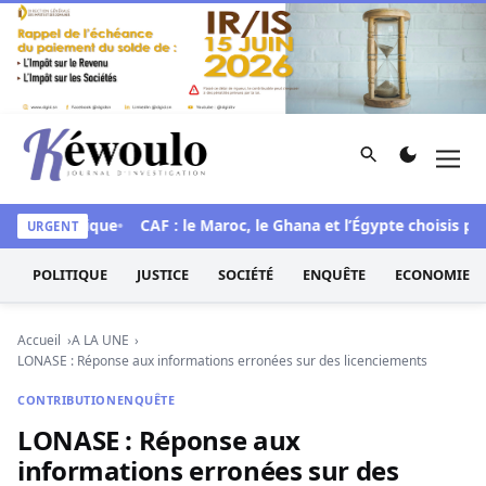
Aller au contenu
Rechercher
Men
Kéwoulo, le premier site d'information et d'investigation d
e historique
CAF : le Maroc, le Ghana et l’Égypte choisis pour 
URGENT
POLITIQUE
JUSTICE
SOCIÉTÉ
ENQUÊTE
ECONOMIE
Accueil
A LA UNE
LONASE : Réponse aux informations erronées sur des licenciements
CONTRIBUTION
ENQUÊTE
LONASE : Réponse aux
informations erronées sur des