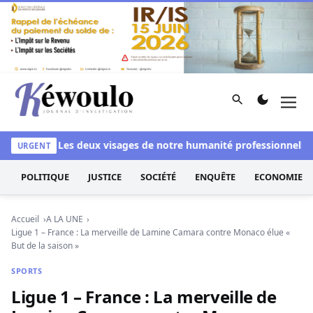
Aller au contenu
Rechercher
Men
Kéwoulo, le premier site d'information et d'investigation d
lanchi
Les deux visages de notre humanité professionnelle : E
URGENT
POLITIQUE
JUSTICE
SOCIÉTÉ
ENQUÊTE
ECONOMIE
Accueil
A LA UNE
Ligue 1 – France : La merveille de Lamine Camara contre Monaco élue «
But de la saison »
SPORTS
Ligue 1 – France : La merveille de