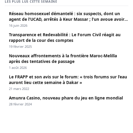
LES PLUS LUS CETTE SEMAINE
Réseau homosexuel démantelé : six suspects, dont un
agent de l’UCAD, arrêtés à Keur Massar ; l’un avoue avoir
propagé le VIH depuis 2018
16 juin 2026
Transparence et Redevabilité : Le Forum Civil réagit au
rapport de la cour des comptes
19 février 2025
Nouveaux affrontements à la frontière Maroc-Melilla
après des tentatives de passage
1 août 2026
Le FRAPP et son avis sur le forum: « trois forums sur l’eau
auront lieu cette semaine à Dakar »
21 mars 2022
Amunra Casino, nouveau phare du jeu en ligne mondial
28 février 2024