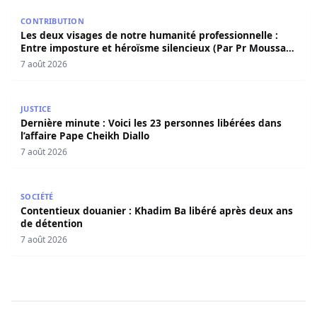
Les deux visages de notre humanité professionnelle : Ent
CONTRIBUTION
Les deux visages de notre humanité professionnelle :
Entre imposture et héroïsme silencieux (Par Pr Moussa
Seydi)
7 août 2026
Dernière minute : Voici les 23 personnes libérées dans l’a
JUSTICE
Dernière minute : Voici les 23 personnes libérées dans
l’affaire Pape Cheikh Diallo
7 août 2026
Contentieux douanier : Khadim Ba libéré après deux ans 
SOCIÉTÉ
Contentieux douanier : Khadim Ba libéré après deux ans
de détention
7 août 2026