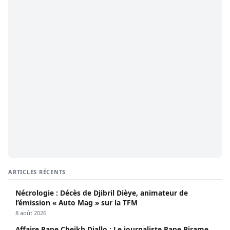
ARTICLES RÉCENTS
Nécrologie : Décès de Djibril Dièye, animateur de
l’émission « Auto Mag » sur la TFM
8 août 2026
Affaire Pape Cheikh Diallo : Le journaliste Pape Birame