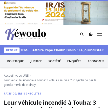
Aller au contenu
Rechercher
Men
Kéwoulo, le premier site d'information et d'investigation d
g » sur la TFM
Affaire Pape Cheikh Diallo : Le journaliste Pape
URGENT
POLITIQUE
JUSTICE
SOCIÉTÉ
ENQUÊTE
ECONOMIE
Accueil
A LA UNE
Leur véhicule incendié à Touba: 3 voleurs sauvés d’un lynchage par la
gendarmerie de Ndindy
FAITS DIVERS & INSOLITES
Leur véhicule incendié à Touba: 3