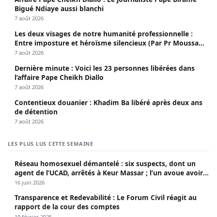
Bigué Ndiaye aussi blanchi
7 août 2026
Les deux visages de notre humanité professionnelle :
Entre imposture et héroïsme silencieux (Par Pr Moussa
Seydi)
7 août 2026
Dernière minute : Voici les 23 personnes libérées dans
l’affaire Pape Cheikh Diallo
7 août 2026
Contentieux douanier : Khadim Ba libéré après deux ans
de détention
7 août 2026
LES PLUS LUS CETTE SEMAINE
Réseau homosexuel démantelé : six suspects, dont un
agent de l’UCAD, arrêtés à Keur Massar ; l’un avoue avoir
propagé le VIH depuis 2018
16 juin 2026
Transparence et Redevabilité : Le Forum Civil réagit au
rapport de la cour des comptes
19 février 2025