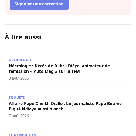
Signaler une correction
À lire aussi
Nécrologie : Décès de Djibril Dièye, animateur de l’émiss
NÉCROLOGIE
Nécrologie : Décès de Djibril Dièye, animateur de
l’émission « Auto Mag » sur la TFM
8 août 2026
Affaire Pape Cheikh Diallo : Le journaliste Pape Birame B
ENQUÊTE
Affaire Pape Cheikh Diallo : Le journaliste Pape Birame
Bigué Ndiaye aussi blanchi
7 août 2026
Les deux visages de notre humanité professionnelle : Ent
CONTRIBUTION