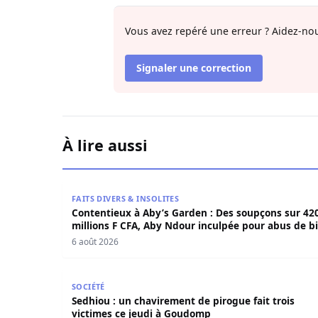
Vous avez repéré une erreur ? Aidez-nou
Signaler une correction
À lire aussi
Contentieux à Aby’s Garden : Des soupçons sur 
FAITS DIVERS & INSOLITES
Contentieux à Aby’s Garden : Des soupçons sur 42
millions F CFA, Aby Ndour inculpée pour abus de b
sociaux
6 août 2026
Sedhiou : un chavirement de pirogue fait trois
SOCIÉTÉ
Sedhiou : un chavirement de pirogue fait trois
victimes ce jeudi à Goudomp