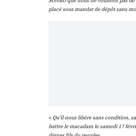
SONKO que nous ne voulions pas de d
placé sous mandat de dépôt sans mot
«
Qu’il nous libère sans condition, 
battre le macadam le samedi 17 févrie
dignes fils du peuple
« .