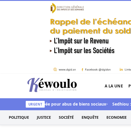
Aller au contenu
A LA UNE
P
Kéwoulo, le premier site d'information et d'inves
by Ndour inculpée pour abus de biens sociaux
Sedhiou : un cha
URGENT
POLITIQUE
JUSTICE
SOCIÉTÉ
ENQUÊTE
ECONOMIE