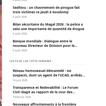
Sedhiou : un chavirement de pirogue fait
trois victimes ce jeudi à Goudomp
6 août 2026
Bilan sécuritaire du Magal 2026 : la police a
saisi une importante de quantité de drogue
6 août 2026
Banque mondiale : Dialogue entre le
nouveau Directeur de Division pour le
Sénégal et le Pr. Diomaye
6 août 2026
LES PLUS LUS CETTE SEMAINE
Réseau homosexuel démantelé : six
suspects, dont un agent de l’UCAD, arrêtés à
Keur Massar ; l’un avoue avoir propagé le
16 juin 2026
VIH depuis 2018
Transparence et Redevabilité : Le Forum
Civil réagit au rapport de la cour des
comptes
19 février 2025
Nouveaux affrontements à la frontière