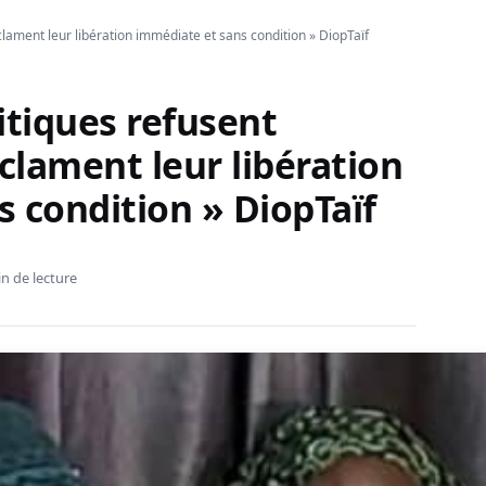
clament leur libération immédiate et sans condition » DiopTaïf
itiques refusent
éclament leur libération
 condition » DiopTaïf
n de lecture