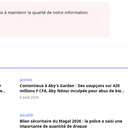
s à maintenir la qualité de notre information.
420 millions F CFA, Aby Ndour inculpée pour abus de biens
Contentieux à Aby’s Garden : Des soupçons sur 420 
JUSTICE
0
Contentieux à Aby’s Garden : Des soupçons sur 420
iens
millions F CFA, Aby Ndour inculpée pour abus de biens
sociaux
6 août 2026
 victimes ce jeudi à Goudomp
Bilan sécuritaire du Magal 2026 : la police a saisi 
SOCIÉTÉ
Bilan sécuritaire du Magal 2026 : la police a saisi une
importante de quantité de drogue