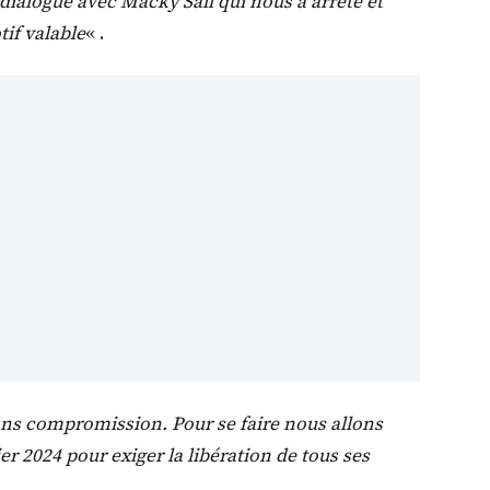
ialogue avec Macky Sall qui nous a arrêté et
if valable
« .
sans compromission. Pour se faire nous allons
r 2024 pour exiger la libération de tous ses