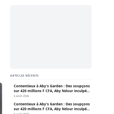
ARTICLES RÉCENTS
Contentieux à Aby’s Garden : Des soupçons
sur 420 millions F CFA, Aby Ndour inculpée
pour abus de biens sociaux
6 août 2026
Contentieux à Aby’s Garden : Des soupçons
sur 420 millions F CFA, Aby Ndour inculpée
pour abus de biens sociaux
6 août 2026