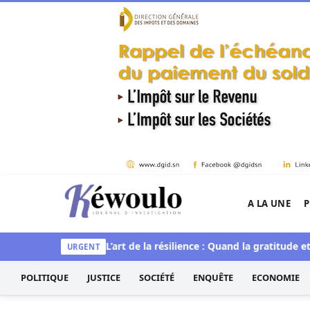
Aller au contenu
A LA UNE
P
Kéwoulo, le premier site d'information et d'inves
et spirituelle
L’art de la résilience : Quand la gratitude et l’ac
URGENT
POLITIQUE
JUSTICE
SOCIÉTÉ
ENQUÊTE
ECONOMIE