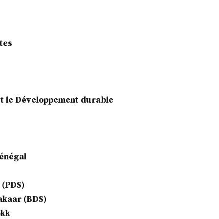
tes
e et le Développement durable
Sénégal
 (PDS)
akaar (BDS)
okk