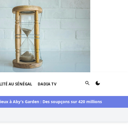
Rechercher
LITÉ AU SÉNÉGAL
DADIA TV
Aby’s Garden : Des soupçons sur 420 millions F CFA, Aby Ndour i