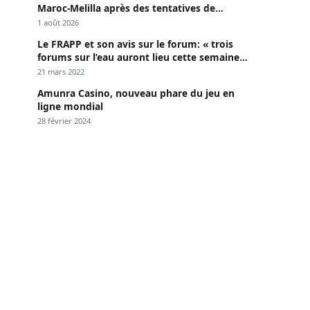
Maroc-Melilla après des tentatives de
passage
1 août 2026
Le FRAPP et son avis sur le forum: « trois
forums sur l’eau auront lieu cette semaine à
Dakar »
21 mars 2022
Amunra Casino, nouveau phare du jeu en
ligne mondial
28 février 2024