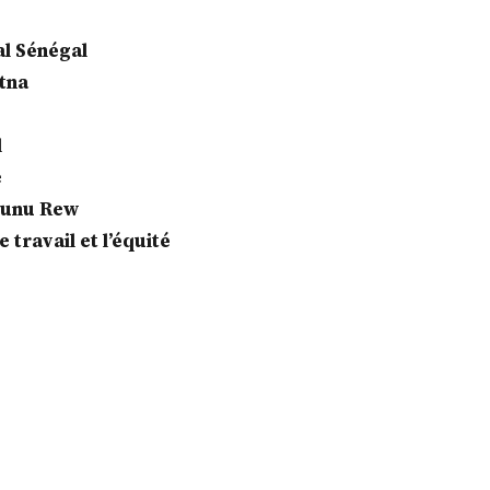
al Sénégal
otna
l
e
 Sunu Rew
e travail et l’équité