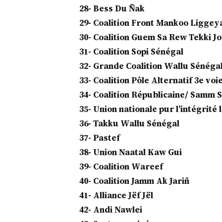
28- Bess Du Ñak
29- Coalition Front Mankoo Liggey
30- Coalition Guem Sa Rew Tekki J
31- Coalition Sopi Sénégal
32- Grande Coalition Wallu Sénéga
33- Coalition Pôle Alternatif 3e voi
34- Coalition Républicaine/ Samm
35- Union nationale pur l’intégrité l
36- Takku Wallu Sénégal
37- Pastef
38- Union Naatal Kaw Gui
39- Coalition Wareef
40- Coalition Jamm Ak Jariñ
41- Alliance Jëf Jël
42- Andi Nawlei