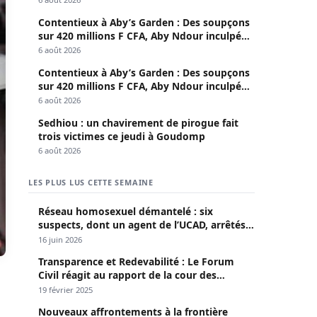
Contentieux à Aby’s Garden : Des soupçons
sur 420 millions F CFA, Aby Ndour inculpée
pour abus de biens sociaux
6 août 2026
Contentieux à Aby’s Garden : Des soupçons
sur 420 millions F CFA, Aby Ndour inculpée
pour abus de biens sociaux
6 août 2026
Sedhiou : un chavirement de pirogue fait
trois victimes ce jeudi à Goudomp
6 août 2026
LES PLUS LUS CETTE SEMAINE
Réseau homosexuel démantelé : six
suspects, dont un agent de l’UCAD, arrêtés à
Keur Massar ; l’un avoue avoir propagé le
16 juin 2026
VIH depuis 2018
Transparence et Redevabilité : Le Forum
Civil réagit au rapport de la cour des
comptes
19 février 2025
Nouveaux affrontements à la frontière