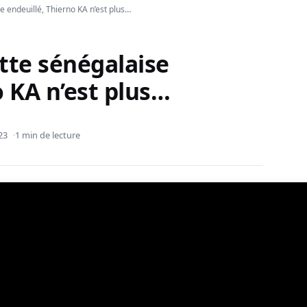
e endeuillé, Thierno KA n’est plus…
tte sénégalaise
o KA n’est plus…
23
1 min de lecture