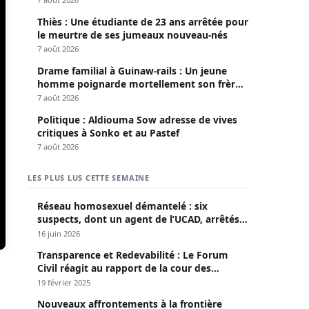
Thiès : Une étudiante de 23 ans arrêtée pour
le meurtre de ses jumeaux nouveau-nés
7 août 2026
Drame familial à Guinaw-rails : Un jeune
homme poignarde mortellement son frère
aîné
7 août 2026
Politique : Aldiouma Sow adresse de vives
critiques à Sonko et au Pastef
7 août 2026
LES PLUS LUS CETTE SEMAINE
Réseau homosexuel démantelé : six
suspects, dont un agent de l’UCAD, arrêtés à
Keur Massar ; l’un avoue avoir propagé le
16 juin 2026
VIH depuis 2018
Transparence et Redevabilité : Le Forum
Civil réagit au rapport de la cour des
comptes
19 février 2025
Nouveaux affrontements à la frontière