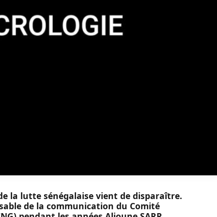
 la lutte sénégalaise vient de disparaître.
nsable de la communication du Comité
(CNG) pendant les années Alioune SARR,