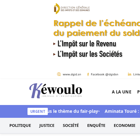
Aller au contenu
A LA UNE
P
Kéwoulo, le premier site d'information et d'inves
 ces ambitions sous le thème du fair-play
Aminata Touré : Diomay
URGENT
POLITIQUE
JUSTICE
SOCIÉTÉ
ENQUÊTE
ECONOMIE