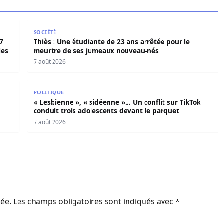
027 pour organiser en toute légalité» les élections locales
Thiès : Une étudiante de 23 ans arrêtée pour le me
SOCIÉTÉ
7
Thiès : Une étudiante de 23 ans arrêtée pour le
les
meurtre de ses jumeaux nouveau-nés
7 août 2026
e poignarde mortellement son frère aîné
« Lesbienne », « sidéenne »… Un conflit sur TikTok c
POLITIQUE
« Lesbienne », « sidéenne »… Un conflit sur TikTok
conduit trois adolescents devant le parquet
7 août 2026
iée.
Les champs obligatoires sont indiqués avec
*