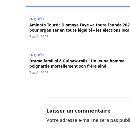
Aminata Touré : Diomaye Faye «a toute l’année 2
ENQUÊTE
Aminata Touré : Diomaye Faye «a toute l’année 202
pour organiser en toute légalité» les élections loca
7 août 2026
Drame familial à Guinaw-rails : Un jeune homm
ENQUÊTE
Drame familial à Guinaw-rails : Un jeune homme
poignarde mortellement son frère aîné
7 août 2026
Laisser un commentaire
Votre adresse e-mail ne sera pas publ