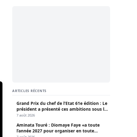
ARTICLES RÉCENTS
Grand Prix du chef de l’Etat 61e édition : Le
président a présenté ces ambitions sous le
thème du fair-play
7 août 2026
Aminata Touré : Diomaye Faye «a toute
l’année 2027 pour organiser en toute
légalité» les élections locales
7 août 2026