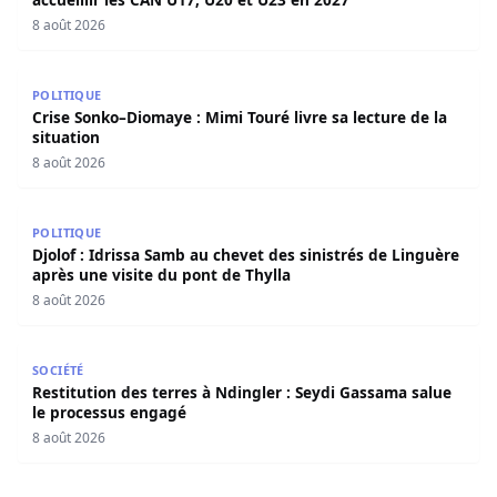
8 août 2026
Crise Sonko–Diomaye : Mimi Touré livre sa lecture de la s
POLITIQUE
Crise Sonko–Diomaye : Mimi Touré livre sa lecture de la
situation
8 août 2026
Djolof : Idrissa Samb au chevet des sinistrés de Linguère 
POLITIQUE
Djolof : Idrissa Samb au chevet des sinistrés de Linguère
après une visite du pont de Thylla
8 août 2026
Restitution des terres à Ndingler : Seydi Gassama salue 
SOCIÉTÉ
Restitution des terres à Ndingler : Seydi Gassama salue
le processus engagé
8 août 2026