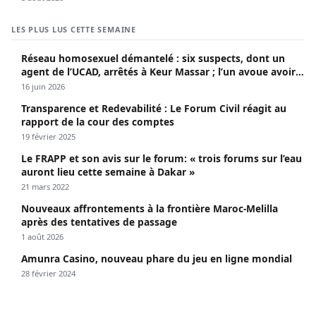
LES PLUS LUS CETTE SEMAINE
Réseau homosexuel démantelé : six suspects, dont un
agent de l’UCAD, arrêtés à Keur Massar ; l’un avoue avoir
propagé le VIH depuis 2018
16 juin 2026
Transparence et Redevabilité : Le Forum Civil réagit au
rapport de la cour des comptes
19 février 2025
Le FRAPP et son avis sur le forum: « trois forums sur l’eau
auront lieu cette semaine à Dakar »
21 mars 2022
Nouveaux affrontements à la frontière Maroc-Melilla
après des tentatives de passage
1 août 2026
Amunra Casino, nouveau phare du jeu en ligne mondial
28 février 2024