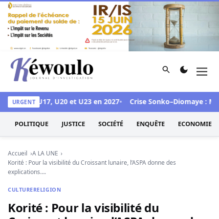
Aller au contenu
Rechercher
Men
Kéwoulo, le premier site d'information et d'investigation d
ir les CAN U17, U20 et U23 en 2027
Crise Sonko–Diomaye : Mimi To
URGENT
POLITIQUE
JUSTICE
SOCIÉTÉ
ENQUÊTE
ECONOMIE
Accueil
A LA UNE
Korité : Pour la visibilité du Croissant lunaire, l’ASPA donne des
explications….
CULTURE
RELIGION
Korité : Pour la visibilité du