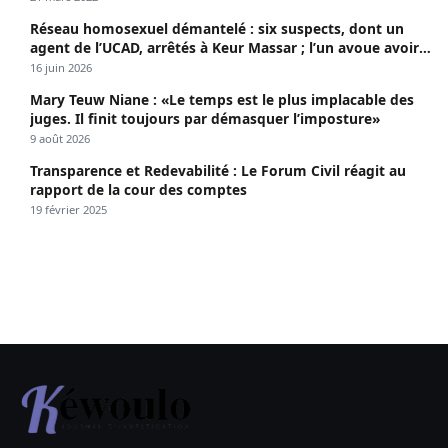
Réseau homosexuel démantelé : six suspects, dont un
agent de l’UCAD, arrêtés à Keur Massar ; l’un avoue avoir
propagé le VIH depuis 2018
16 juin 2026
Mary Teuw Niane : «Le temps est le plus implacable des
juges. Il finit toujours par démasquer l’imposture»
9 août 2026
Transparence et Redevabilité : Le Forum Civil réagit au
rapport de la cour des comptes
19 février 2025