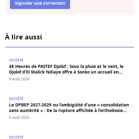
Signaler une correction
À lire aussi
48 Heures de PASTEF Djolof : Sous la pluie et le vent, le 
SOCIÉTÉ
48 Heures de PASTEF Djolof : Sous la pluie et le vent, le
Djolof d’El Malick Ndiaye offre à Sonko un accueil en
apothéose
9 août 2026
Le DPBEP 2027-2029 ou l’ambigüité d’une « consolidation s
SOCIÉTÉ
Le DPBEP 2027-2029 ou l’ambigüité d’une « consolidation
sans austérité » : De la rupture affichée à l’orthodoxie
budgétaire, une analyse critique de la trajectoire
9 août 2026
économique sénégalaise (Par Dr. Seydina Oumar Seye)
Bignona : Le corps sans vie d’un chauffeur de taxi retro
SOCIÉTÉ