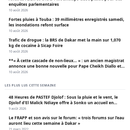
enquêtes parlementaires
10 août 2026
Fortes pluies à Touba : 39 millimètres enregistrés samedi,
les inondations refont surface
10 août 2026
Trafic de drogue : la BRS de Dakar met la main sur 1,070
kg de cocaïne à Sicap Foire
10 août 2026
**« À cette cascade de non-lieux… » : un ancien magistrat
annonce une bonne nouvelle pour Pape Cheikh Diallo et
Cie**
10 août 2026
LES PLUS LUS CETTE SEMAINE
48 Heures de PASTEF Djolof : Sous la pluie et le vent, le
Djolof d’El Malick Ndiaye offre à Sonko un accueil en
apothéose
9 août 2026
Le FRAPP et son avis sur le forum: « trois forums sur l’eau
auront lieu cette semaine à Dakar »
21 mars 2022