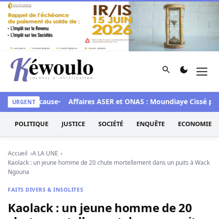
Aller au contenu
Rechercher
Men
Kéwoulo, le premier site d'information et d'investigation d
 mis en cause
Affaires ASER et ONAS : Moundiaye Cissé plaide 
URGENT
POLITIQUE
JUSTICE
SOCIÉTÉ
ENQUÊTE
ECONOMIE
Accueil
A LA UNE
Kaolack : un jeune homme de 20 chute mortellement dans un puits à Wack
Ngouna
FAITS DIVERS & INSOLITES
Kaolack : un jeune homme de 20