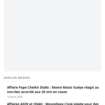
ARTICLES RÉCENTS
Affaire Pape Cheikh Diallo : Mame Matar Guèye réagit au
non-lieu accordé aux 28 mis en cause
10 août 2026
Affaires ASER et ONAS : Moundiaye Cissé plaide pour des