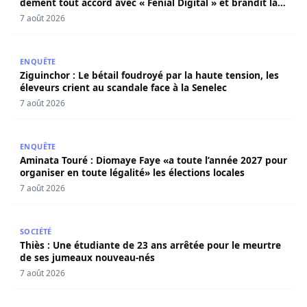
dément tout accord avec « Fénial Digital » et brandit la
menace de poursuites
7 août 2026
Ziguinchor : Le bétail foudroyé par la haute tension, les é
ENQUÊTE
Ziguinchor : Le bétail foudroyé par la haute tension, les
éleveurs crient au scandale face à la Senelec
7 août 2026
Aminata Touré : Diomaye Faye «a toute l’année 2027 pour o
ENQUÊTE
Aminata Touré : Diomaye Faye «a toute l’année 2027 pour
organiser en toute légalité» les élections locales
7 août 2026
Thiès : Une étudiante de 23 ans arrêtée pour le meurtre
SOCIÉTÉ
Thiès : Une étudiante de 23 ans arrêtée pour le meurtre
de ses jumeaux nouveau-nés
7 août 2026