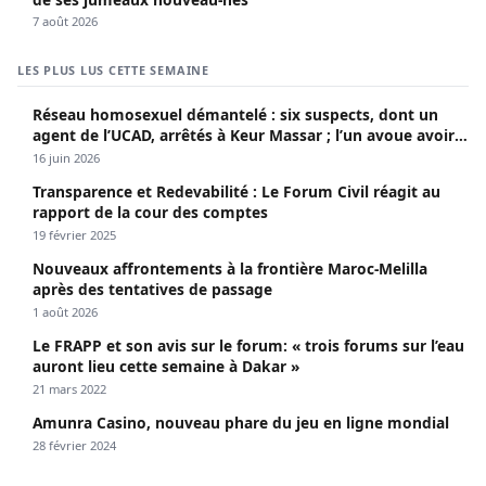
7 août 2026
LES PLUS LUS CETTE SEMAINE
Réseau homosexuel démantelé : six suspects, dont un
agent de l’UCAD, arrêtés à Keur Massar ; l’un avoue avoir
propagé le VIH depuis 2018
16 juin 2026
Transparence et Redevabilité : Le Forum Civil réagit au
rapport de la cour des comptes
19 février 2025
Nouveaux affrontements à la frontière Maroc-Melilla
après des tentatives de passage
1 août 2026
Le FRAPP et son avis sur le forum: « trois forums sur l’eau
auront lieu cette semaine à Dakar »
21 mars 2022
Amunra Casino, nouveau phare du jeu en ligne mondial
28 février 2024