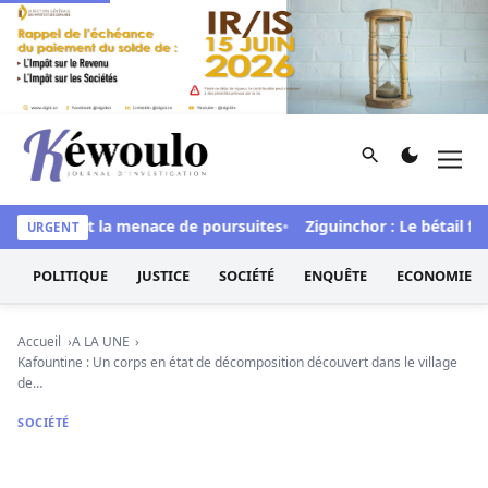
Aller au contenu
Rechercher
Men
Kéwoulo, le premier site d'information et d'investigation d
et brandit la menace de poursuites
Ziguinchor : Le bétail foudro
URGENT
POLITIQUE
JUSTICE
SOCIÉTÉ
ENQUÊTE
ECONOMIE
Accueil
A LA UNE
Kafountine : Un corps en état de décomposition découvert dans le village
de…
SOCIÉTÉ