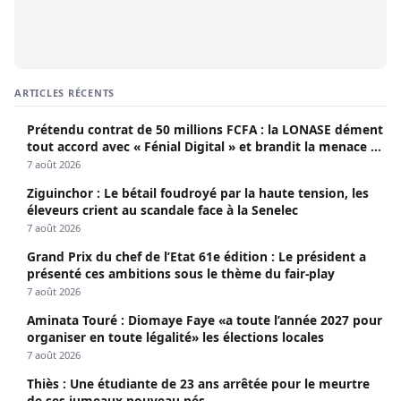
ARTICLES RÉCENTS
Prétendu contrat de 50 millions FCFA : la LONASE dément
tout accord avec « Fénial Digital » et brandit la menace de
poursuites
7 août 2026
Ziguinchor : Le bétail foudroyé par la haute tension, les
éleveurs crient au scandale face à la Senelec
7 août 2026
Grand Prix du chef de l’Etat 61e édition : Le président a
présenté ces ambitions sous le thème du fair-play
7 août 2026
Aminata Touré : Diomaye Faye «a toute l’année 2027 pour
organiser en toute légalité» les élections locales
7 août 2026
Thiès : Une étudiante de 23 ans arrêtée pour le meurtre
de ses jumeaux nouveau-nés