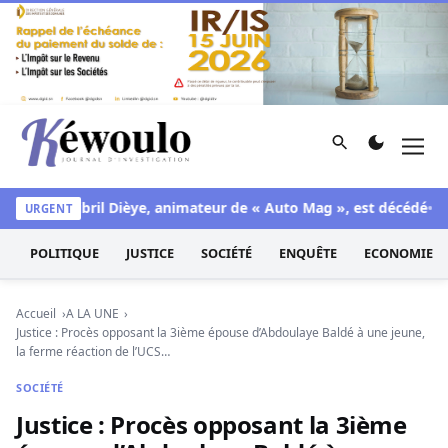
Aller au contenu
Rechercher
Men
Kéwoulo, le premier site d'information et d'investigation d
euil : Djibril Dièye, animateur de « Auto Mag », est décédé
Arn
URGENT
POLITIQUE
JUSTICE
SOCIÉTÉ
ENQUÊTE
ECONOMIE
Accueil
A LA UNE
Justice : Procès opposant la 3ième épouse d’Abdoulaye Baldé à une jeune,
la ferme réaction de l’UCS…
SOCIÉTÉ
Justice : Procès opposant la 3ième