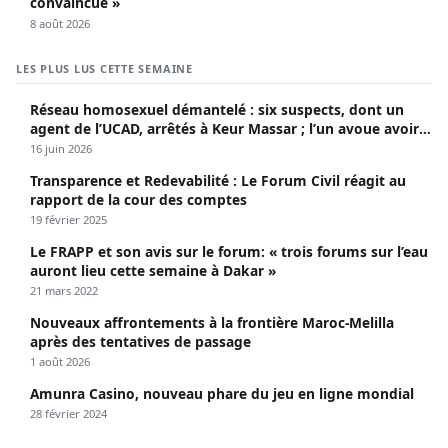
convaincue »
8 août 2026
LES PLUS LUS CETTE SEMAINE
Réseau homosexuel démantelé : six suspects, dont un
agent de l’UCAD, arrêtés à Keur Massar ; l’un avoue avoir
propagé le VIH depuis 2018
16 juin 2026
Transparence et Redevabilité : Le Forum Civil réagit au
rapport de la cour des comptes
19 février 2025
Le FRAPP et son avis sur le forum: « trois forums sur l’eau
auront lieu cette semaine à Dakar »
21 mars 2022
Nouveaux affrontements à la frontière Maroc-Melilla
après des tentatives de passage
1 août 2026
Amunra Casino, nouveau phare du jeu en ligne mondial
28 février 2024