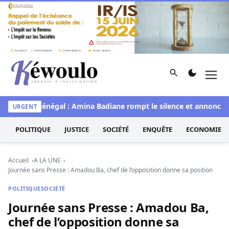
Aller au contenu
Rechercher
Men
Kéwoulo, le premier site d'information et d'investigation d
Miss Sénégal : Amina Badiane rompt le silence et annonce un
URGENT
POLITIQUE
JUSTICE
SOCIÉTÉ
ENQUÊTE
ECONOMIE
Accueil
A LA UNE
Journée sans Presse : Amadou Ba, chef de l’opposition donne sa position
POLITIQUE
SOCIÉTÉ
Journée sans Presse : Amadou Ba,
chef de l’opposition donne sa