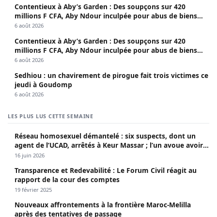
Contentieux à Aby’s Garden : Des soupçons sur 420
millions F CFA, Aby Ndour inculpée pour abus de biens
sociaux
6 août 2026
Contentieux à Aby’s Garden : Des soupçons sur 420
millions F CFA, Aby Ndour inculpée pour abus de biens
sociaux
6 août 2026
Sedhiou : un chavirement de pirogue fait trois victimes ce
jeudi à Goudomp
6 août 2026
LES PLUS LUS CETTE SEMAINE
Réseau homosexuel démantelé : six suspects, dont un
agent de l’UCAD, arrêtés à Keur Massar ; l’un avoue avoir
propagé le VIH depuis 2018
16 juin 2026
Transparence et Redevabilité : Le Forum Civil réagit au
rapport de la cour des comptes
19 février 2025
Nouveaux affrontements à la frontière Maroc-Melilla
après des tentatives de passage