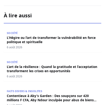
À lire aussi
L’Hégire ou l’art de transformer la vulnérabilité en force po
SOCIÉTÉ
L’Hégire ou l’art de transformer la vulnérabilité en force
politique et spirituelle
6 août 2026
L’art de la résilience : Quand la gratitude et l’acceptatio
SOCIÉTÉ
L’art de la résilience : Quand la gratitude et l’acceptation
transforment les crises en opportunités
6 août 2026
Contentieux à Aby’s Garden : Des soupçons sur 420 milli
FAITS DIVERS & INSOLITES
Contentieux à Aby’s Garden : Des soupçons sur 420
millions F CFA, Aby Ndour inculpée pour abus de biens
sociaux