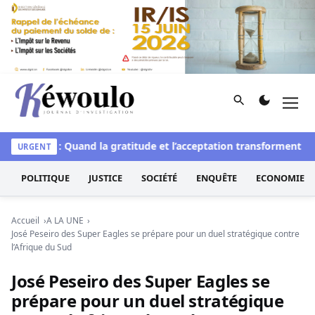
Aller au contenu
Rechercher
Men
Kéwoulo, le premier site d'information et d'investigation d
résilience : Quand la gratitude et l’acceptation transforment les c
URGENT
POLITIQUE
JUSTICE
SOCIÉTÉ
ENQUÊTE
ECONOMIE
Accueil
A LA UNE
José Peseiro des Super Eagles se prépare pour un duel stratégique contre
l’Afrique du Sud
José Peseiro des Super Eagles se
prépare pour un duel stratégique