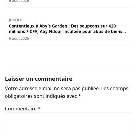
6 août 2026
Contentieux à Aby’s Garden : Des soupçons sur 420 milli
JUSTICE
Contentieux à Aby’s Garden : Des soupçons sur 420
millions F CFA, Aby Ndour inculpée pour abus de biens
sociaux
6 août 2026
Laisser un commentaire
Votre adresse e-mail ne sera pas publiée.
Les champs
obligatoires sont indiqués avec
*
Commentaire
*