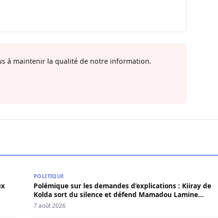
s à maintenir la qualité de notre information.
deux ans de détention
Polémique sur les demandes d’explications : Kiiray
POLITIQUE
ux
Polémique sur les demandes d’explications : Kiiray de
Kolda sort du silence et défend Mamadou Lamine
Dianté
7 août 2026