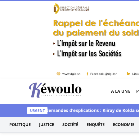
Aller au contenu
A LA UNE
P
Kéwoulo, le premier site d'information et d'inves
mique sur les demandes d'explications : Kiiray de Kolda sort d
URGENT
POLITIQUE
JUSTICE
SOCIÉTÉ
ENQUÊTE
ECONOMIE