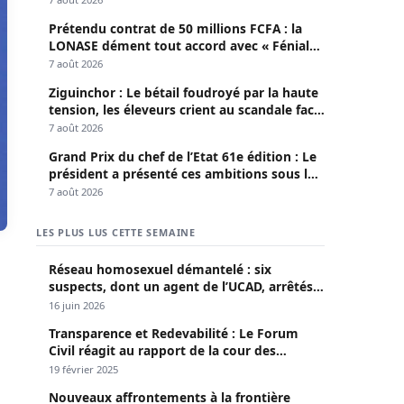
Prétendu contrat de 50 millions FCFA : la
LONASE dément tout accord avec « Fénial
Digital » et brandit la menace de poursuites
7 août 2026
Ziguinchor : Le bétail foudroyé par la haute
tension, les éleveurs crient au scandale face
à la Senelec
7 août 2026
Grand Prix du chef de l’Etat 61e édition : Le
président a présenté ces ambitions sous le
thème du fair-play
7 août 2026
LES PLUS LUS CETTE SEMAINE
Réseau homosexuel démantelé : six
suspects, dont un agent de l’UCAD, arrêtés à
Keur Massar ; l’un avoue avoir propagé le
16 juin 2026
VIH depuis 2018
Transparence et Redevabilité : Le Forum
Civil réagit au rapport de la cour des
comptes
19 février 2025
Nouveaux affrontements à la frontière