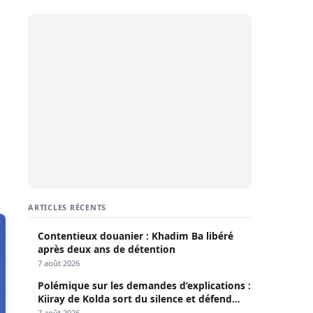
ARTICLES RÉCENTS
Contentieux douanier : Khadim Ba libéré
après deux ans de détention
7 août 2026
Polémique sur les demandes d’explications :
Kiiray de Kolda sort du silence et défend
Mamadou Lamine Dianté
7 août 2026