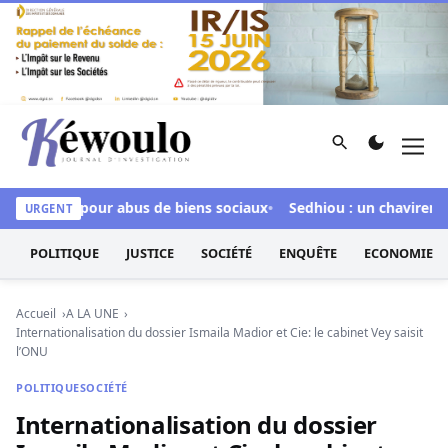
Aller au contenu
Rechercher
Men
Kéwoulo, le premier site d'information et d'investigation d
inculpée pour abus de biens sociaux
Sedhiou : un chavirement 
URGENT
POLITIQUE
JUSTICE
SOCIÉTÉ
ENQUÊTE
ECONOMIE
Accueil
A LA UNE
Internationalisation du dossier Ismaila Madior et Cie: le cabinet Vey saisit
l’ONU
POLITIQUE
SOCIÉTÉ
Internationalisation du dossier