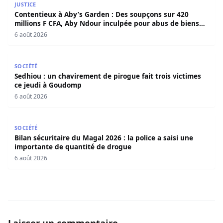
JUSTICE
Contentieux à Aby’s Garden : Des soupçons sur 420
millions F CFA, Aby Ndour inculpée pour abus de biens
sociaux
6 août 2026
Sedhiou : un chavirement de pirogue fait trois victimes 
SOCIÉTÉ
Sedhiou : un chavirement de pirogue fait trois victimes
ce jeudi à Goudomp
6 août 2026
Bilan sécuritaire du Magal 2026 : la police a saisi une i
SOCIÉTÉ
Bilan sécuritaire du Magal 2026 : la police a saisi une
importante de quantité de drogue
6 août 2026
Laisser un commentaire