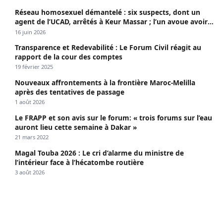
Réseau homosexuel démantelé : six suspects, dont un
agent de l’UCAD, arrêtés à Keur Massar ; l’un avoue avoir
propagé le VIH depuis 2018
16 juin 2026
Transparence et Redevabilité : Le Forum Civil réagit au
rapport de la cour des comptes
19 février 2025
Nouveaux affrontements à la frontière Maroc-Melilla
après des tentatives de passage
1 août 2026
Le FRAPP et son avis sur le forum: « trois forums sur l’eau
auront lieu cette semaine à Dakar »
21 mars 2022
Magal Touba 2026 : Le cri d’alarme du ministre de
l’intérieur face à l’hécatombe routière
3 août 2026