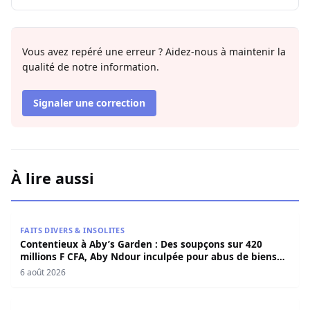
Vous avez repéré une erreur ? Aidez-nous à maintenir la
qualité de notre information.
Signaler une correction
À lire aussi
Contentieux à Aby’s Garden : Des soupçons sur 420 milli
FAITS DIVERS & INSOLITES
Contentieux à Aby’s Garden : Des soupçons sur 420
millions F CFA, Aby Ndour inculpée pour abus de biens
sociaux
6 août 2026
Contentieux à Aby’s Garden : Des soupçons sur 420 milli