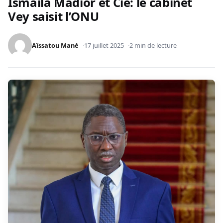
Ismaila Madior et Cie: le cabinet
Vey saisit l’ONU
Aïssatou Mané
17 juillet 2025
2 min de lecture